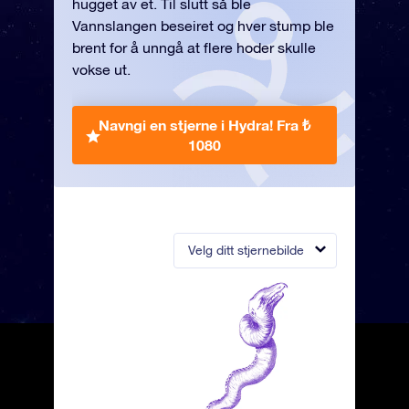
hugget av et. Til slutt så ble
Vannslangen beseiret og hver stump ble
brent for å unngå at flere hoder skulle
vokse ut.
Navngi en stjerne i Hydra!
Fra ₺
1080
Velg ditt stjernebilde