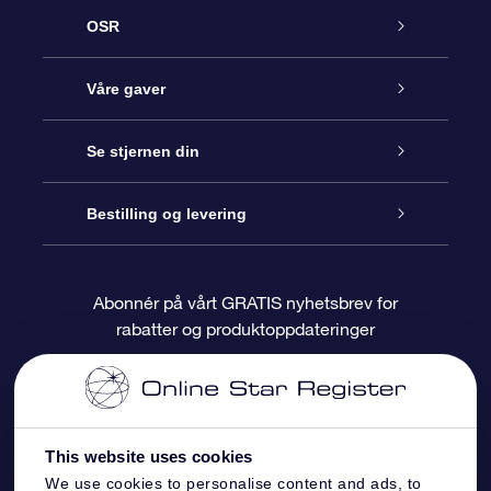
OSR
Kundeservice
Våre gaver
Kontakt oss
Online Stjernegave
Se stjernen din
Bloggen
OSR Gavepakke
Star Register
Bestilling og levering
Ofte stilte spørsmål
Super Star Gift
OSR Star Finder App
Kundeinnlogging
Abonnér på vårt GRATIS nyhetsbrev for
rabatter og produktoppdateringer
Anmeldelser
OSR-gavekortet
Pesontilpasset stjerneside
Betalingsinformasjon
Bedriftsgaver
One Million Stars
Fraktinformasjon
This website uses cookies
OSR Starsaver
Returpolicy
We use cookies to personalise content and ads, to