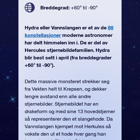
Breddegrad:
+60° til -90°
Hydra eller Vannslangen er et av de
88
konstellasjoner
moderne astronomer
har delt himmelen inn i. De er del av
Hercules stjernebildefamilien. Hydra
blir best sett i april (fra breddegrader
+60° til -90°).
Dette massive monsteret strekker seg
fra Vekten helt til Krepsen, og dekker
lengre avstand enn alle andre
stjernebilder. Stjernebildet har en
drakeform og med sine 13 hovedstjerner
så representerer den et slangehode. Da
Vannslangen kjempet mot Herkules så
vokste den ut et hode hver gang han