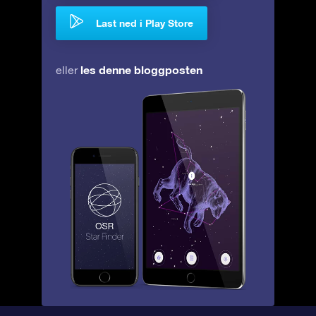
Last ned i Play Store
les denne bloggposten
eller