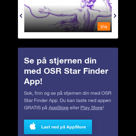
Andromeda - Den lenkede jomfrua
Antli
Vis
Vis
Se på stjernen din
med OSR Star Finder
App!
Søk, finn og se på stjernen din med OSR
Star Finder App. Du kan laste ned appen
GRATIS på
AppStore
eller
Play Store
!
Last ned på AppStore