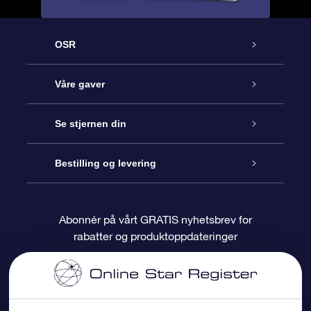
OSR
Kundeservice
Våre gaver
Kontakt oss
Online Stjernegave
Se stjernen din
Bloggen
OSR Gavepakke
Star Register
Bestilling og levering
Ofte stilte spørsmål
Super Star Gift
OSR Star Finder App
Kundeinnlogging
Abonnér på vårt GRATIS nyhetsbrev for
rabatter og produktoppdateringer
Anmeldelser
OSR-gavekortet
Pesontilpasset stjerneside
Betalingsinformasjon
Bedriftsgaver
One Million Stars
Fraktinformasjon