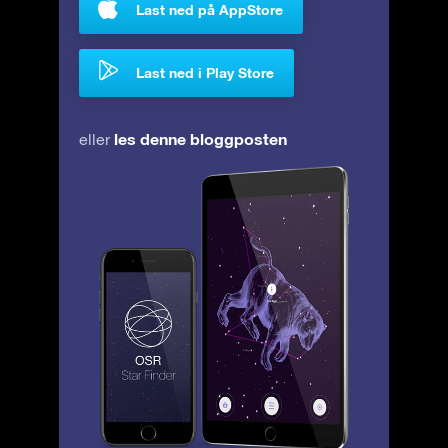
Last ned på AppStore
Last ned i Play Store
les denne bloggposten
eller