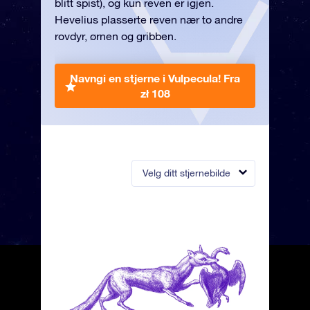
blitt spist), og kun reven er igjen.
Hevelius plasserte reven nær to andre
rovdyr, ørnen og gribben.
Navngi en stjerne i Vulpecula!
Fra
zł 108
Velg ditt stjernebilde