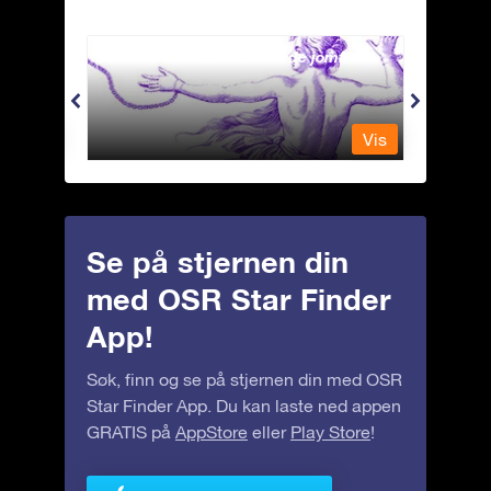
Andromeda - Den lenkede jomfrua
Antli
Vis
Vis
Se på stjernen din
med OSR Star Finder
App!
Søk, finn og se på stjernen din med OSR
Star Finder App. Du kan laste ned appen
GRATIS på
AppStore
eller
Play Store
!