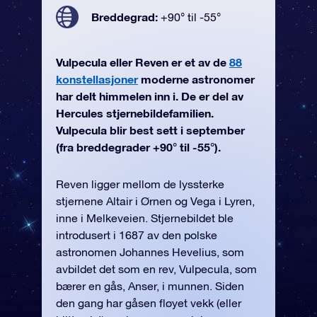
Breddegrad:
+90° til -55°
Vulpecula eller Reven er et av de
88
konstellasjoner
moderne astronomer
har delt himmelen inn i. De er del av
Hercules stjernebildefamilien.
Vulpecula blir best sett i september
(fra breddegrader +90° til -55°).
Reven ligger mellom de lyssterke
stjernene Altair i Ørnen og Vega i Lyren,
inne i Melkeveien. Stjernebildet ble
introdusert i 1687 av den polske
astronomen Johannes Hevelius, som
avbildet det som en rev, Vulpecula, som
bærer en gås, Anser, i munnen. Siden
den gang har gåsen fløyet vekk (eller