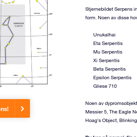
Stjernebildet Serpens i
form. Noen av disse ho
Unukalhai
Eta Serpentis
Mu Serpentis
Xi Serpentis
Beta Serpentis
Epsilon Serpentis
Gliese 710
Noen av dypromsobjekte
ens!
Messier 5, The Eagle Ne
Hoag's Object, Blinking