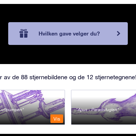
Hvilken gave velger du?
r av de 88 stjernebildene og de 12 stjernetegnene
- Luftpumpen
Apus - Paradisfuglen
Vis