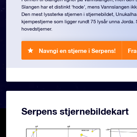
Slangen har et distinkt ‘hode’, mens Vannslangen ikke
Den mest lyssterke stjernen i stjernebildet, Unukalhai
kjempestjerne som ligger rundt 75 lysår unna Jorda.
hovedstjerner.
Navngi en stjerne i Serpens!
Fra
Serpens stjernebildekart