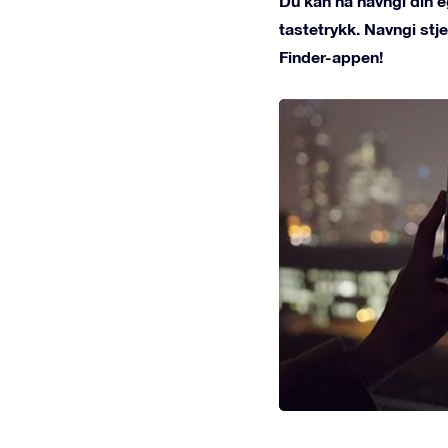
Du kan nå navngi din e
tastetrykk. Navngi st
Finder-appen!