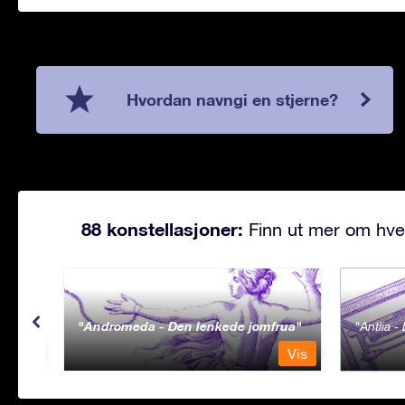
Hvordan navngi en stjerne?
88 konstellasjoner:
Finn ut mer om hve
Andromeda - Den lenkede jomfrua
Antlia 
Vis
Vis