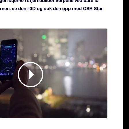
gen stjerne i stjernebildet Serpens ved bare få
jernen, se den i 3D og søk den opp med OSR Star