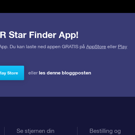
R Star Finder App!
r App. Du kan laste ned appen GRATIS på
AppStore
eller
Play
les denne bloggposten
eller
Play Store
Se stjernen din
Bestilling og