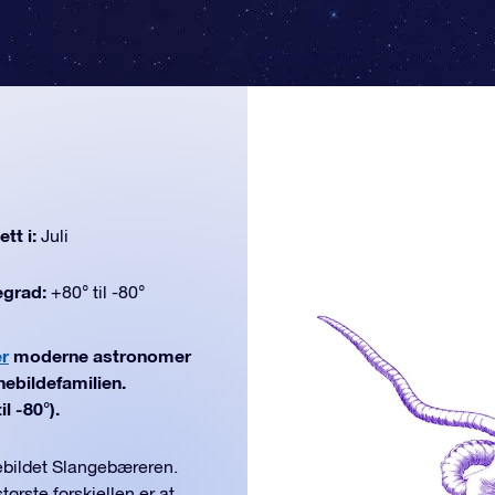
tt i:
Juli
egrad:
+80° til -80°
er
moderne astronomer
nebildefamilien.
l -80°).
ebildet Slangebæreren.
ørste forskjellen er at