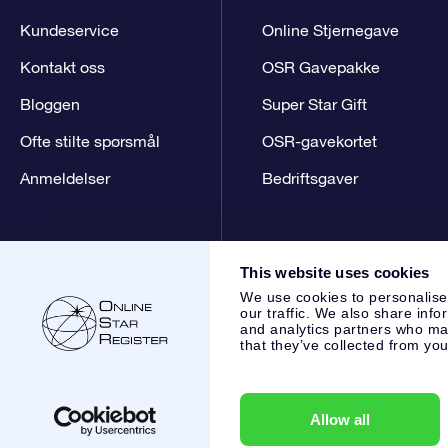
Kundeservice
Online Stjernegave
Kontakt oss
OSR Gavepakke
Bloggen
Super Star Gift
Ofte stilte spørsmål
OSR-gavekortet
Anmeldelser
Bedriftsgaver
This website uses cookies
We use cookies to personalise
our traffic. We also share info
and analytics partners who may
that they’ve collected from you
Online Star Register BV
- Laan van de Maagd 83, 7324 BT 
,
Kundeservice:
help@osr.org
KVK: 60333553, VAT: NL 8538
Allow all