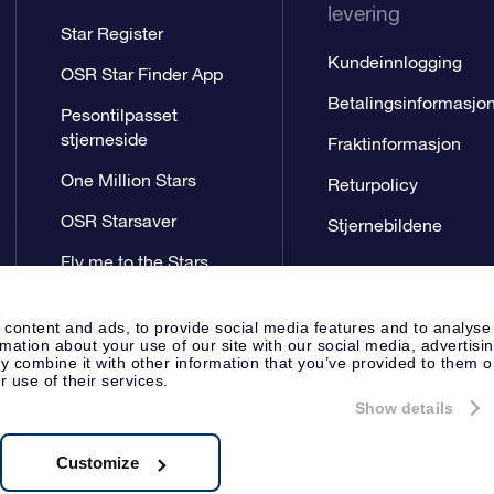
levering
Star Register
Kundeinnlogging
OSR Star Finder App
Betalingsinformasjo
Pesontilpasset
stjerneside
Fraktinformasjon
One Million Stars
Returpolicy
OSR Starsaver
Stjernebildene
Fly me to the Stars
VR-app
 content and ads, to provide social media features and to analyse
rmation about your use of our site with our social media, advertisi
 combine it with other information that you’ve provided to them o
r use of their services.
Show details
Presseside
Personvernerklæring
Apeldoorn, The Netherlands
.62.722B01
Customize