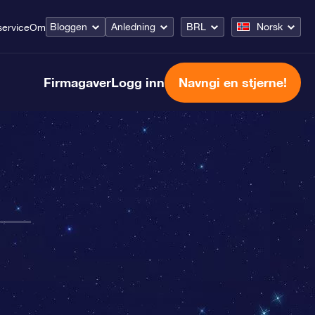
Bloggen
Anledning
BRL
Norsk
ervice
Om
Firmagaver
Logg inn
Navngi en stjerne!