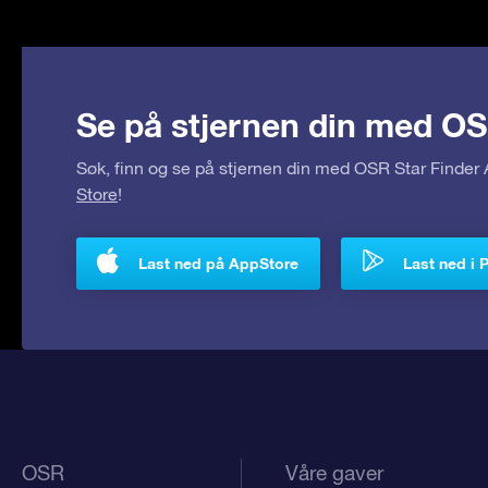
Se på stjernen din med OS
Søk, finn og se på stjernen din med OSR Star Finde
Store
!
Last ned på AppStore
Last ned i 
OSR
Våre gaver