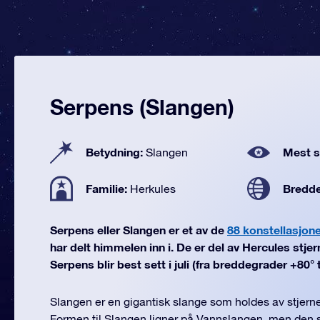
Serpens (Slangen)
Betydning:
Mest se
Slangen
Familie:
Bredd
Herkules
Serpens eller Slangen er et av de
88 konstellasjon
har delt himmelen inn i. De er del av Hercules stjer
Serpens blir best sett i juli (fra breddegrader +80° ti
Slangen er en gigantisk slange som holdes av stjern
Formen til Slangen ligner på Vannslangen, men den st