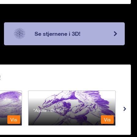
Se stjernene i 3D!
!
Aquila - Ørnen
Aqu
Vis
Vis