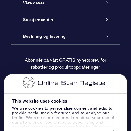
Kundeservice
Våre gaver
Kontakt oss
Online Stjernegave
Se stjernen din
Bloggen
OSR Gavepakke
Star Register
Bestilling og levering
Ofte stilte spørsmål
Super Star Gift
OSR Star Finder App
Kundeinnlogging
Abonnér på vårt GRATIS nyhetsbrev for
rabatter og produktoppdateringer
Anmeldelser
OSR-gavekortet
Pesontilpasset stjerneside
Betalingsinformasjon
Bedriftsgaver
One Million Stars
Fraktinformasjon
This website uses cookies
OSR Starsaver
Returpolicy
We use cookies to personalise content and ads, to
provide social media features and to analyse our
traffic. We also share information about your use of
Fly me to the Stars VR-app
Stjernebildene
our site with our social media, advertising and
analytics partners who may combine it with other