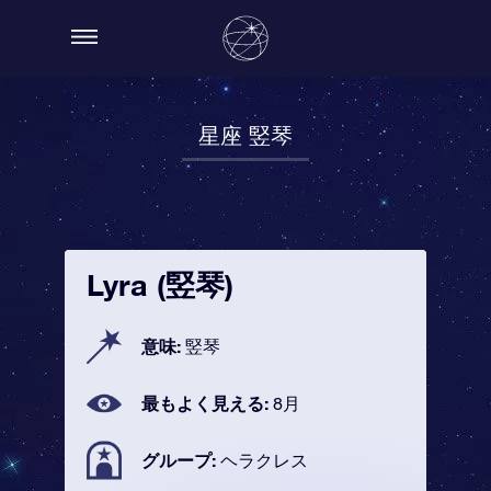
星座 竪琴
Lyra (竪琴)
意味:
竪琴
最もよく見える:
8月
グループ:
ヘラクレス