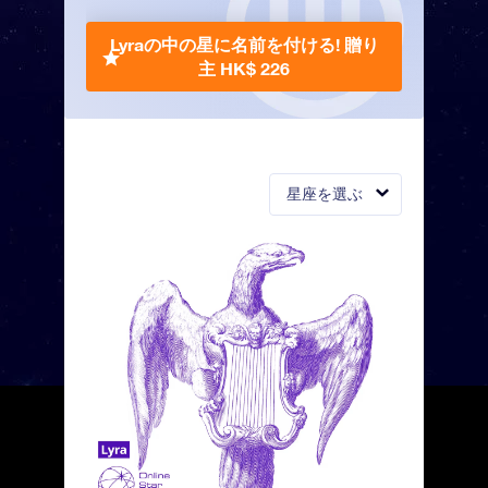
Lyraの中の星に名前を付ける!
贈り
主 HK$ 226
星座を選ぶ