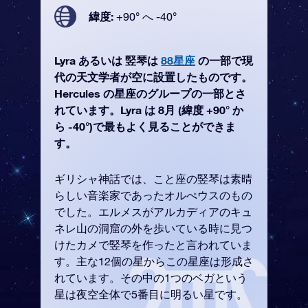
緯度:
+90° へ -40°
Lyra あるいは 竪琴は
88星座
の一部で現
代の天文学者が空に設置したものです。
Hercules の星座のグループの一部とさ
れています。Lyra は 8月 (緯度 +90° か
ら -40°)で最もよく見ることができま
す。
ギリシャ神話では、こと座の竪琴は素晴
らしい音楽家であったオルぺウスのもの
でした。エルメスがアルカディアのキュ
ネレ山の洞窟の外を歩いている時に見つ
けたカメで竪琴を作ったと言われていま
す。主な12個の星からこの星座は形成さ
れています。その中の1つのベガという
星は夜空全体で5番目に明るい星です。