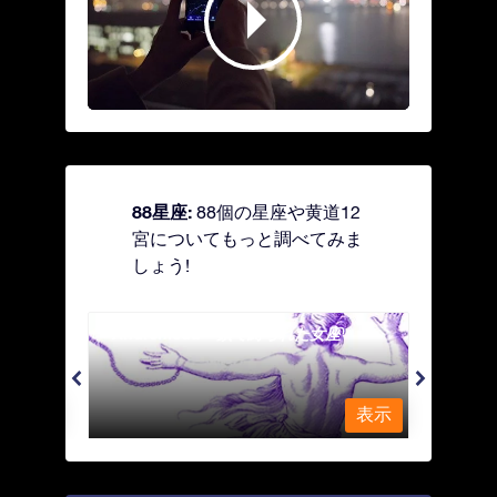
88星座:
88個の星座や黄道12
宮についてもっと調べてみま
しょう!
Andromeda - 鎖で縛られた女座
Antl
表示
表示