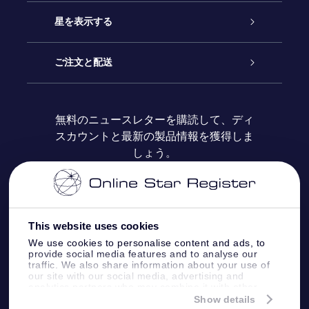
お問い合わせ
Online Starギフト
星を表示する
ブログ
OSRギフトパック
星の登録
ご注文と配送
よくあるご質問
Super Star Gift
OSR Star Finderアプリ
カスタマーログイン
無料のニュースレターを購読して、ディ
スカウントと最新の製品情報を獲得しま
OSR ギフトカード
レビュー
カスタマイズされたStar Page
お支払いに関する情報
しょう。
法人ギフト
One Million Stars
配送に関する情報
OSR Starsaver
返品ポリシ
This website uses cookies
We use cookies to personalise content and ads, to
provide social media features and to analyse our
星間飛行VRアプリ
星座
traffic. We also share information about your use of
our site with our social media, advertising and
analytics partners who may combine it with other
information that you’ve provided to them or that
Show details
they’ve collected from your use of their services.