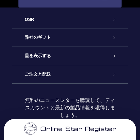
OSR
カスタマーサービス
弊社のギフト
お問い合わせ
Online Starギフト
星を表示する
ブログ
OSRギフトパック
星の登録
ご注文と配送
よくあるご質問
Super Star Gift
OSR Star Finderアプリ
カスタマーログイン
無料のニュースレターを購読して、ディ
スカウントと最新の製品情報を獲得しま
OSR ギフトカード
レビュー
カスタマイズされたStar Page
お支払いに関する情報
しょう。
法人ギフト
One Million Stars
配送に関する情報