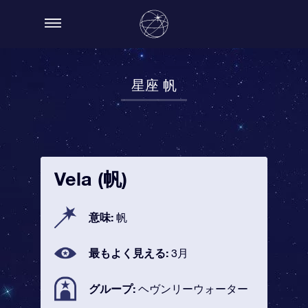
星座 帆
Vela (帆)
意味:
帆
最もよく見える:
3月
グループ:
ヘヴンリーウォーター