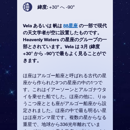
緯度:
+30° へ -90°
Vela あるいは 帆は
88星座
の一部で現代
の天文学者が空に設置したものです。
Heavenly Waters の星座のグループの一
部とされています。Vela は 3月 (緯度
+30° から -90°)で最もよく見ることがで
きます。
ほ座はアルゴー船座と呼ばれる古代の星
座から作られた3つの星座の中の1つで
す。これはイアーソーンとアルゴナウタ
イを乗せた船でした。ほ座の他に、りゅ
うこつ座ととも座がアルゴー船座から設
定されました。ほ座の中で最も明るい星
はほ座ガンマ星です。複数の星からなる
重星で、地球から336光年離れていま