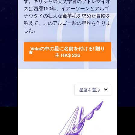
す。ギリシャの天文学者のプトレマイオ
スは西暦150年、イアーソーンとアルゴ
ナウタイの壮大な金羊毛を求めた冒険を
称えて、このアルゴー船の星座を作りま
した。
Velaの中の星に名前を付ける!
贈り
主 HK$ 226
星座を選ぶ