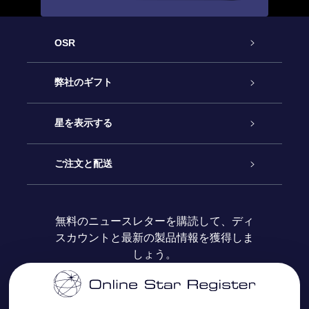
OSR
カスタマーサービス
弊社のギフト
お問い合わせ
Online Starギフト
星を表示する
ブログ
OSRギフトパック
星の登録
ご注文と配送
よくあるご質問
Super Star Gift
OSR Star Finderアプリ
カスタマーログイン
無料のニュースレターを購読して、ディ
スカウントと最新の製品情報を獲得しま
OSR ギフトカード
レビュー
カスタマイズされたStar Page
お支払いに関する情報
しょう。
法人ギフト
One Million Stars
配送に関する情報