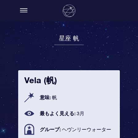
星座 帆
Vela (帆)
意味:
帆
最もよく見える:
3月
グループ:
ヘヴンリーウォーター