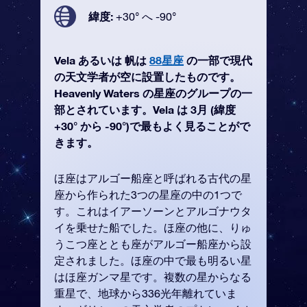
緯度:
+30° へ -90°
Vela あるいは 帆は
88星座
の一部で現代
の天文学者が空に設置したものです。
Heavenly Waters の星座のグループの一
部とされています。Vela は 3月 (緯度
+30° から -90°)で最もよく見ることがで
きます。
ほ座はアルゴー船座と呼ばれる古代の星
座から作られた3つの星座の中の1つで
す。これはイアーソーンとアルゴナウタ
イを乗せた船でした。ほ座の他に、りゅ
うこつ座ととも座がアルゴー船座から設
定されました。ほ座の中で最も明るい星
はほ座ガンマ星です。複数の星からなる
重星で、地球から336光年離れていま