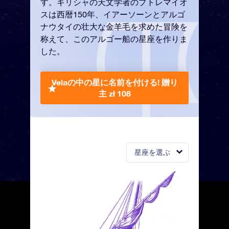
す。ギリシャの天文学者のプトレマイオ
スは西暦150年、イアーソーンとアルゴ
ナウタイの壮大な金羊毛を求めた冒険を
称えて、このアルゴー船の星座を作りま
した。
Velaの中の星に名前を付ける!
贈り
主 zł 108
星座を選ぶ