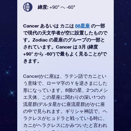
緯度:
+90° へ -60°
Cancer あるいは カニは
88星座
の一部
で現代の天文学者が空に設置したもので
す。Zodiac の星座のグループの一部と
されています。Cancer は 3月 (緯度
+90° から -60°)で最もよく見ることがで
きます。
Cancer(かに座)は、ラテン語でカニとい
う意味で、ローマ字のＹを逆さまにした
形になっています。8個の星、2つのメシ
エ天体、この星座に関わりの深い1つの
流星群(デルタ星かに座流星群)がかに座
の中で見られます。ギリシャ神話で、ヘ
ラクレスがヒュドラと戦っている時に、
カニがヘラクレスにかみついたと言われ