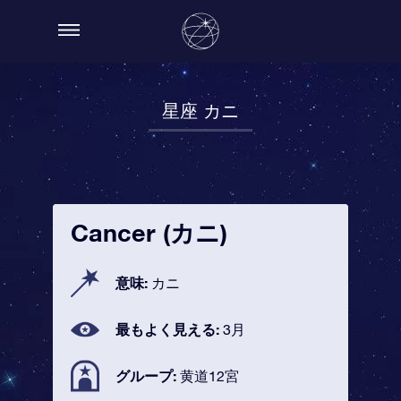
星座 カニ
Cancer (カニ)
意味:
カニ
最もよく見える:
3月
グループ:
黄道12宮