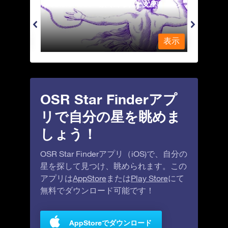
Andromeda - 鎖で縛られた女座
Antl
表示
表示
OSR Star Finderアプ
リで自分の星を眺めま
しょう！
OSR Star Finderアプリ（iOS)で、自分の
星を探して見つけ、眺められます。この
アプリは
AppStore
または
Play Store
にて
無料でダウンロード可能です！
AppStoreでダウンロード