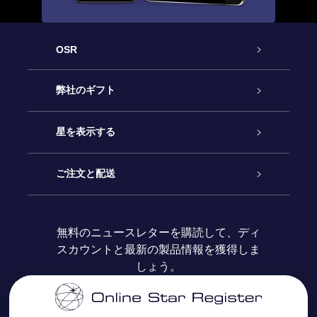
OSR
カスタマーサービス
弊社のギフト
お問い合わせ
Online Starギフト
星を表示する
ブログ
OSRギフトパック
星の登録
ご注文と配送
よくあるご質問
Super Star Gift
OSR Star Finderアプリ
カスタマーログイン
無料のニュースレターを購読して、ディ
スカウントと最新の製品情報を獲得しま
OSR ギフトカード
レビュー
カスタマイズされたStar Page
お支払いに関する情報
しょう。
法人ギフト
One Million Stars
配送に関する情報