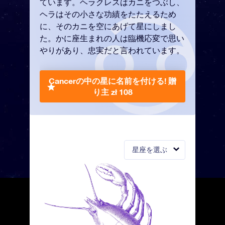
ています。ヘラクレスはカニをつぶし、
ヘラはその小さな功績をたたえるため
に、そのカニを空にあげて星にしまし
た。かに座生まれの人は臨機応変で思い
やりがあり、忠実だと言われています。
Cancerの中の星に名前を付ける!
贈
り主 zł 108
星座を選ぶ