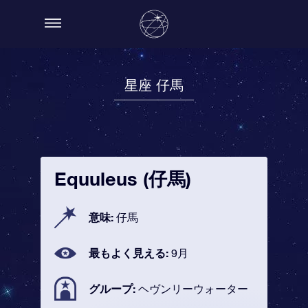
星座 仔馬
Equuleus (仔馬)
意味:
仔馬
最もよく見える:
9月
グループ:
ヘヴンリーウォーター