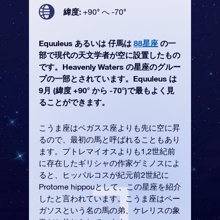
緯度:
+90° へ -70°
Equuleus あるいは 仔馬は
88星座
の一
部で現代の天文学者が空に設置したもの
です。Heavenly Waters の星座のグルー
プの一部とされています。Equuleus は
9月 (緯度 +90° から -70°)で最もよく見
ることができます。
こうま座はペガスス座よりも先に空に昇
るので、最初の馬と呼ばれることもあり
ます。プトレマイオスよりも1,2世紀前
に存在したギリシャの作家ゲミノスによ
ると、ヒッパルコスが紀元前2世紀に
Protome hippouとして、この星座を紹介
したと言われています。こうま座はペー
ガソスという名の馬の弟、ケレリスの象