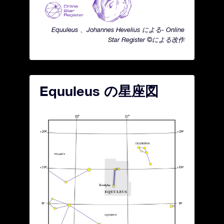
Equuleus 、Johannes Hevelius による- Online
Star Register ©による改作
Equuleus の星座図