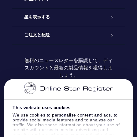
お問い合わせ
Online Starギフト
星を表示する
ブログ
OSRギフトパック
星の登録
ご注文と配送
よくあるご質問
Super Star Gift
OSR Star Finderアプリ
カスタマーログイン
無料のニュースレターを購読して、ディ
スカウントと最新の製品情報を獲得しま
OSR ギフトカード
レビュー
カスタマイズされたStar Page
お支払いに関する情報
しょう。
法人ギフト
One Million Stars
配送に関する情報
OSR Starsaver
返品ポリシ
This website uses cookies
We use cookies to personalise content and ads, to
provide social media features and to analyse our
星間飛行VRアプリ
星座
traffic. We also share information about your use of
our site with our social media, advertising and
analytics partners who may combine it with other