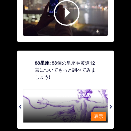
88星座:
88個の星座や黄道12
宮についてもっと調べてみま
しょう!
Andromeda - 鎖で縛られた女座
Antl
表示
表示