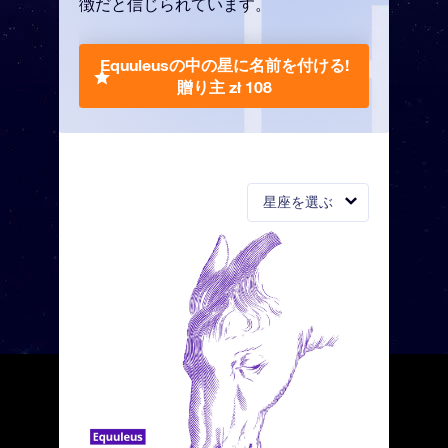
徴だと信じられています。
Equuleusの中の星に名前を付ける!
贈り主 zł 108
星座を選ぶ