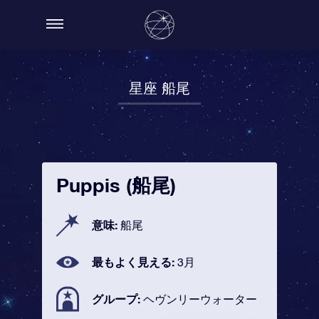
星座 船尾
Puppis (船尾)
意味:
船尾
最もよく見える:
3月
グループ:
ヘヴンリーウォーター