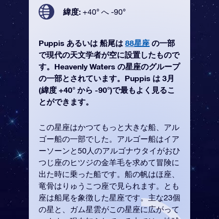
緯度:
+40° へ -90°
Puppis あるいは 船尾は
88星座
の一部
で現代の天文学者が空に設置したもので
す。Heavenly Waters の星座のグループ
の一部とされています。Puppis は 3月
(緯度 +40° から -90°)で最もよく見るこ
とができます。
この星座はかつてもっと大きな船、アル
ゴー船の一部でした。アルゴー船はイア
ーソーンと50人のアルゴナウタイがおひ
つじ座のヒツジの金羊毛を求めて冒険に
出た時に乗った船です。船の帆はほ座、
竜骨はりゅうこつ座で見られます。とも
座は船尾を象徴した星座です。主な23個
の星と、ガム星雲がこの星座に広がって