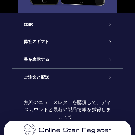
OSR
カスタマーサービス
弊社のギフト
お問い合わせ
Online Starギフト
星を表示する
ブログ
OSRギフトパック
星の登録
ご注文と配送
よくあるご質問
Super Star Gift
OSR Star Finderアプリ
カスタマーログイン
無料のニュースレターを購読して、ディ
スカウントと最新の製品情報を獲得しま
OSR ギフトカード
レビュー
カスタマイズされたStar Page
お支払いに関する情報
しょう。
法人ギフト
One Million Stars
配送に関する情報