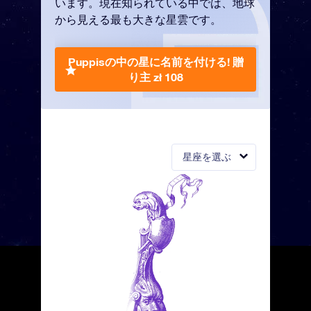
います。現在知られている中では、地球
から見える最も大きな星雲です。
Puppisの中の星に名前を付ける!
贈
り主 zł 108
星座を選ぶ