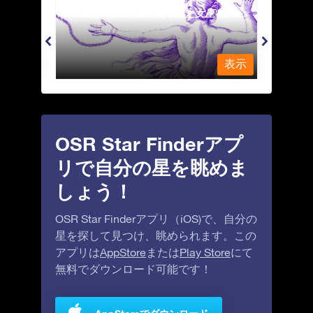
Andromeda - 鎖で縛られた女座
Antl
表示
表示
OSR Star Finderアプ
リで自分の星を眺めま
しょう！
OSR Star Finderアプリ（iOS)で、自分の
星を探して見つけ、眺められます。この
アプリは
AppStore
または
Play Store
にて
無料でダウンロード可能です！