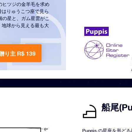
のヒツジの金羊毛を求め
骨はりゅうこつ座で見ら
個の星と、ガム星雲がこ
、地球から見える最も大
贈り主 R$ 139
船尾(P
Puppis の星座を