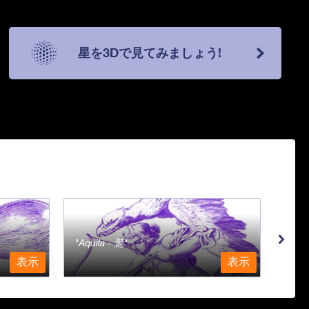
星を3Dで見てみましょう!
Aquila - 鷲
Aqu
表示
表示