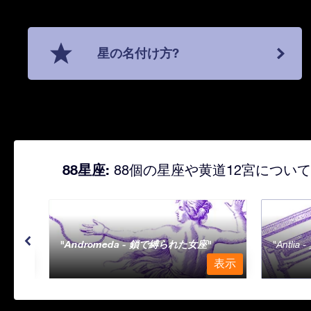
星の名付け方?
88星座:
88個の星座や黄道12宮につい
Andromeda - 鎖で縛られた女座
Antli
表示
表示