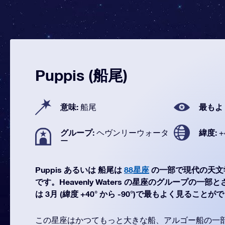
Puppis (船尾)
意味:
最もよ
船尾
グループ:
緯度:
ヘヴンリーウォータ
+
ー
Puppis あるいは 船尾は
88星座
の一部で現代の天文
です。Heavenly Waters の星座のグループの一部と
は 3月 (緯度 +40° から -90°)で最もよく見ること
この星座はかつてもっと大きな船、アルゴー船の一