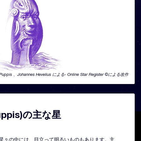
Puppis 、Johannes Hevelius による- Online Star Register ©による改作
uppis)の主な星
形どる星々の中には、目立って明るいものもあります。主