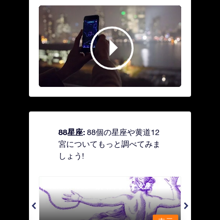
88星座:
88個の星座や黄道12
宮についてもっと調べてみま
しょう!
Andromeda - 鎖で縛られた女座
Antl