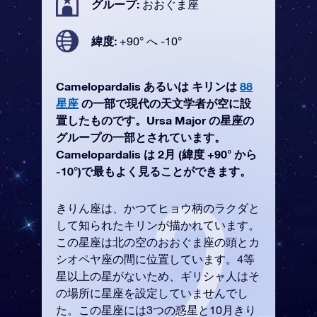
グループ:
おおぐま座
緯度:
+90° へ -10°
Camelopardalis あるいは キリンは
88
星座
の一部で現代の天文学者が空に設
置したものです。Ursa Major の星座の
グループの一部とされています。
Camelopardalis は 2月 (緯度 +90° から
-10°)で最もよく見ることができます。
きりん座は、かつてヒョウ柄のラクダと
して知られたキリンが描かれています。
この星座は北の空のおおぐま座の頭とカ
シオペヤ座の間に位置しています。4等
星以上の星がないため、ギリシャ人はそ
の場所に星座を設定していませんでし
た。この星座には3つの惑星と10月きり