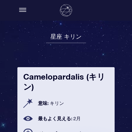
星座 キリン
Camelopardalis (キリ
ン)
意味:
キリン
最もよく見える:
2月