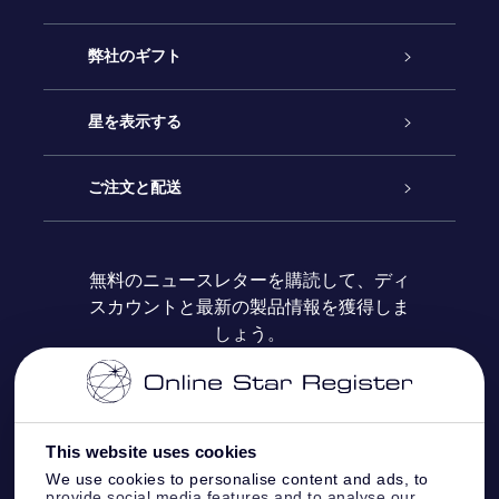
カスタマーサービス
弊社のギフト
お問い合わせ
Online Starギフト
星を表示する
ブログ
OSRギフトパック
星の登録
ご注文と配送
よくあるご質問
Super Star Gift
OSR Star Finderアプリ
カスタマーログイン
無料のニュースレターを購読して、ディ
スカウントと最新の製品情報を獲得しま
OSR ギフトカード
レビュー
カスタマイズされたStar Page
お支払いに関する情報
しょう。
法人ギフト
One Million Stars
配送に関する情報
OSR Starsaver
返品ポリシ
This website uses cookies
We use cookies to personalise content and ads, to
provide social media features and to analyse our