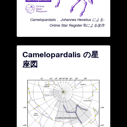
Camelopardalis 、Johannes Hevelius による-
Online Star Register ©による改作
Camelopardalis の星
座図