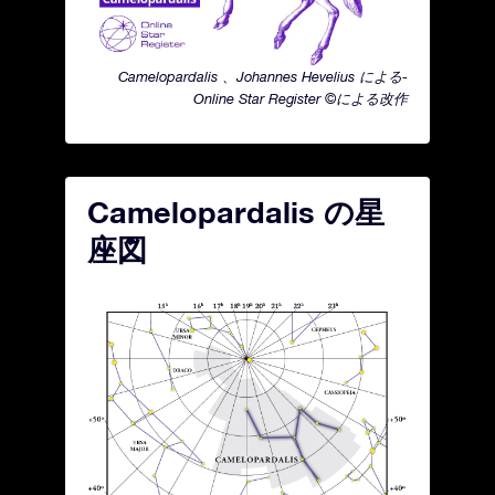
Camelopardalis 、Johannes Hevelius による-
Online Star Register ©による改作
Camelopardalis の星
座図