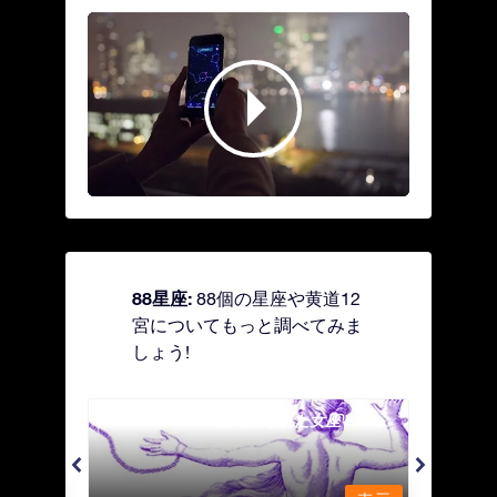
88星座:
88個の星座や黄道12
宮についてもっと調べてみま
しょう!
Andromeda - 鎖で縛られた女座
Antl