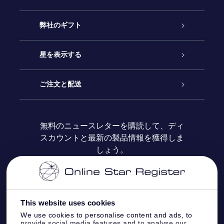
カスタマーサービス
弊社のギフト
お問い合わせ
Online Starギフト
星を表示する
ブログ
OSRギフトパック
星の登録
ご注文と配送
よくあるご質問
Super Star Gift
OSR Star Finderアプリ
カスタマーログイン
無料のニュースレターを購読して、ディ
スカウントと最新の製品情報を獲得しま
OSR ギフトカード
レビュー
カスタマイズされたStar Page
お支払いに関する情報
しょう。
法人ギフト
One Million Stars
配送に関する情報
OSR Starsaver
返品ポリシ
This website uses cookies
We use cookies to personalise content and ads, to
provide social media features and to analyse our