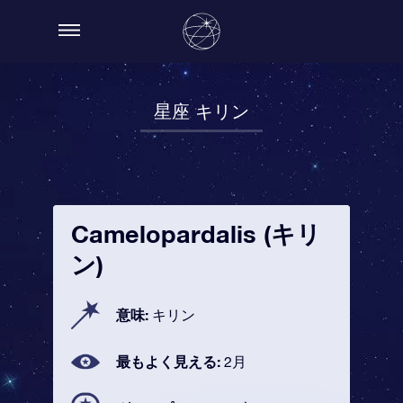
星座 キリン
Camelopardalis (キリ
ン)
意味:
キリン
最もよく見える:
2月