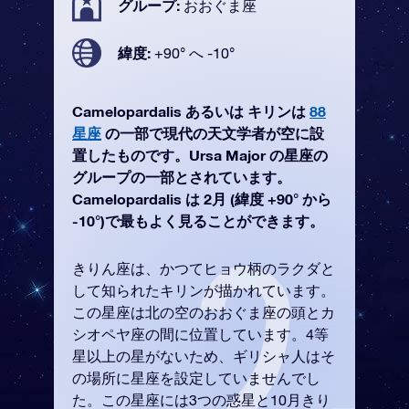
グループ:
おおぐま座
緯度:
+90° へ -10°
Camelopardalis あるいは キリンは
88
星座
の一部で現代の天文学者が空に設
置したものです。Ursa Major の星座の
グループの一部とされています。
Camelopardalis は 2月 (緯度 +90° から
-10°)で最もよく見ることができます。
きりん座は、かつてヒョウ柄のラクダと
して知られたキリンが描かれています。
この星座は北の空のおおぐま座の頭とカ
シオペヤ座の間に位置しています。4等
星以上の星がないため、ギリシャ人はそ
の場所に星座を設定していませんでし
た。この星座には3つの惑星と10月きり