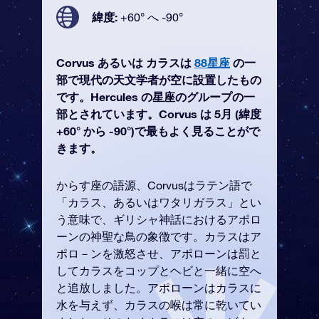
緯度:
+60° へ -90°
Corvus あるいは カラスは
88星座
の一
部で現代の天文学者が空に設置したもの
です。Hercules の星座のグループの一
部とされています。Corvus は 5月 (緯度
+60° から -90°)で最もよく見ることがで
きます。
からす座の語源、Corvusはラテン語で
「カラス、あるいはワタリガラス」とい
う意味で、ギリシャ神話におけるアポロ
ーンの神聖な鳥の象徴です。カラスはア
ポロ－ンを激怒させ、アポローンは罰と
してカラスをコップとヘビと一緒に空へ
と追放しました。アポローンはカラスに
水を与えず、カラスの喉は常に乾いてい