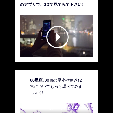
のアプリで、3Dで見てみて下さい!
88星座:
88個の星座や黄道12
宮についてもっと調べてみま
しょう!
Andromeda - 鎖で縛られた女座
Antl