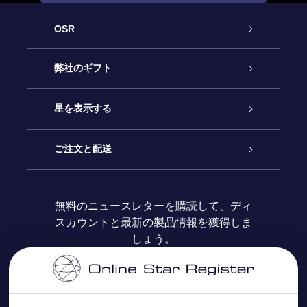
OSR
カスタマーサービス
弊社のギフト
お問い合わせ
Online Starギフト
星を表示する
ブログ
OSRギフトパック
星の登録
ご注文と配送
よくあるご質問
Super Star Gift
OSR Star Finderアプリ
カスタマーログイン
無料のニュースレターを購読して、ディ
スカウントと最新の製品情報を獲得しま
OSR ギフトカード
レビュー
カスタマイズされたStar Page
お支払いに関する情報
しょう。
法人ギフト
One Million Stars
配送に関する情報
OSR Starsaver