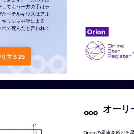
そしてもう一方の手はラ
びたベテルギウスはアル
。ギリシャ神話による
されて死んだと言われて
り主 $ 29
オーリー
Orion の星座を形