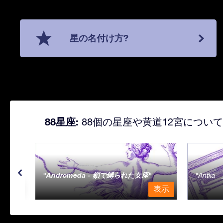
星の名付け方?
88星座:
88個の星座や黄道12宮につい
Andromeda - 鎖で縛られた女座
Antli
表示
表示