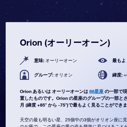
Orion (オーリーオーン)
意味:
最もよ
オーリーオーン
グループ:
緯度:
オリオン
+
Orion あるいは オーリーオーンは
88星座
の一部で現
置したものです。Orion の星座のグループの一部とされ
月 (緯度 +85° から -75°)で最もよく見ることができ
天空の最も明るい星、25個中の3個がオリオン座に
のお蔭で、この星座の男の姿を簡単に見つけること