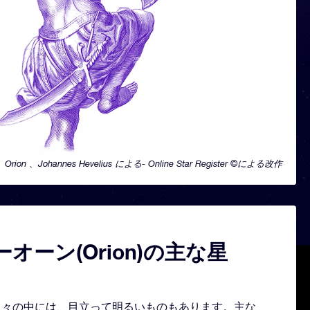
Orion 、Johannes Hevelius による- Online Star Register ©による改作
オーン(Orion)の主な星
どる星々の中には、目立って明るいものもあります。主な