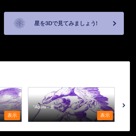
星を3Dで見てみましょう!
Aquila - 鷲
Aqu
表示
表示