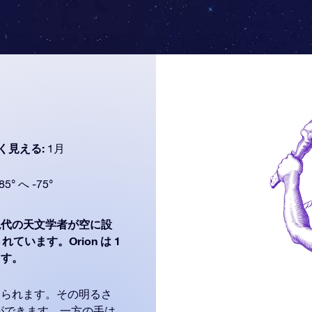
く見える:
1月
85° へ -75°
代の天文学者が空に設
ています。Orion は 1
ます。
見られます。その明るさ
ができます。一方の手は