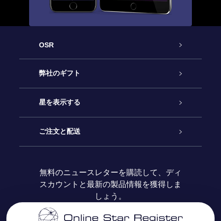
OSR
カスタマーサービス
弊社のギフト
お問い合わせ
Online Starギフト
星を表示する
ブログ
OSRギフトパック
星の登録
ご注文と配送
よくあるご質問
Super Star Gift
OSR Star Finderアプリ
カスタマーログイン
無料のニュースレターを購読して、ディ
スカウントと最新の製品情報を獲得しま
OSR ギフトカード
レビュー
カスタマイズされたStar Page
お支払いに関する情報
しょう。
法人ギフト
One Million Stars
配送に関する情報