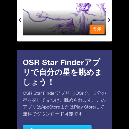
Andromeda - 鎖で縛られた女座
Antl
表示
表示
OSR Star Finderアプ
リで自分の星を眺めま
しょう！
OSR Star Finderアプリ（iOS)で、自分の
星を探して見つけ、眺められます。この
アプリは
AppStore
または
Play Store
にて
無料でダウンロード可能です！