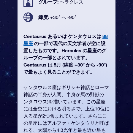
グループ:
ヘラクレス
緯度:
+30° へ -90°
Centaurus あるいは ケンタウロスは
88
星座
の一部で現代の天文学者が空に設
置したものです。Hercules の星座のグ
ループの一部とされています。
Centaurus は 5月 (緯度 +30° から -90°)
で最もよく見ることができます。
ケンタウルス座はギリシャ神話とローマ
神話の半身が人間、半身が馬の野獣(ケ
ンタロウス)を描いています。この星座
には全空における明るさで、上位10位に
入る星が2つ含まれています。さらにこ
の星座にはアルファ・ケンタウリと呼ば
れる、太陽から4.3光年と最も近い星も