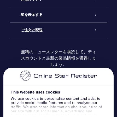
お問い合わせ
Online Starギフト
星を表示する
ブログ
OSRギフトパック
星の登録
ご注文と配送
よくあるご質問
Super Star Gift
OSR Star Finderアプリ
カスタマーログイン
無料のニュースレターを購読して、ディ
スカウントと最新の製品情報を獲得しま
OSR ギフトカード
レビュー
カスタマイズされたStar Page
お支払いに関する情報
しょう。
法人ギフト
One Million Stars
配送に関する情報
OSR Starsaver
返品ポリシ
This website uses cookies
We use cookies to personalise content and ads, to
provide social media features and to analyse our
星間飛行VRアプリ
星座
traffic. We also share information about your use of
our site with our social media, advertising and
analytics partners who may combine it with other