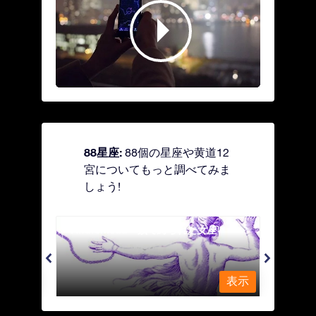
88星座:
88個の星座や黄道12
宮についてもっと調べてみま
しょう!
Andromeda - 鎖で縛られた女座
Antl
表示
表示