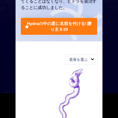
てくることはなくなり、ヒドラを退治す
ることに成功しました。
Hydraの中の星に名前を付ける!
贈
り主 $ 29
星座を選ぶ