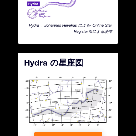
Hydra 、Johannes Hevelius による- Online Star
Register ©による改作
Hydra の星座図