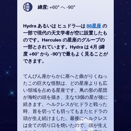
緯度:
+60° へ -90°
Hydra あるいは ヒュドラ―は
88星座
の
一部で現代の天文学者が空に設置したも
のです。Hercules の星座のグループの
一部とされています。Hydra は 4月 (緯
度 +60° から -90°)で最もよく見ることが
できます。
てんびん座からかに座へと曲がりくねっ
たこの巨大な怪獣は、どの星座よりも広
い領域を占める星座です。凧の形の星団
が海蛇の頭を描き、主な13個の星が後に
続きます。ヘルクレスがヒドラと戦った
時、首を切っても切ってもまたヒドラの
頭が生え続けました。最後にヘルクレス
は全ての切り口を焼いたので、頭が生え