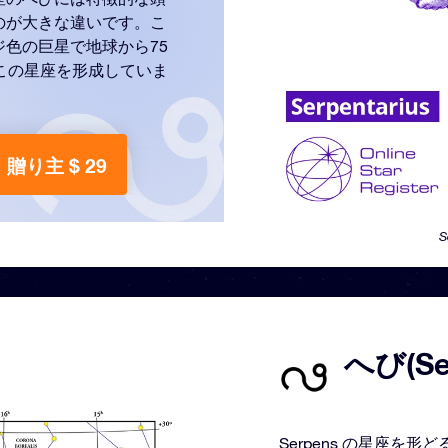
のが大きな違いです。こ
色の巨星で地球から75
この星座を形成していま
贈り主 $ 29
S
へび(S
Serpens の星座