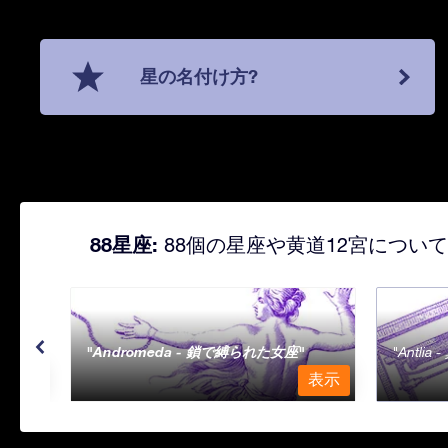
星の名付け方?
88星座:
88個の星座や黄道12宮につい
Andromeda - 鎖で縛られた女座
Antli
表示
表示