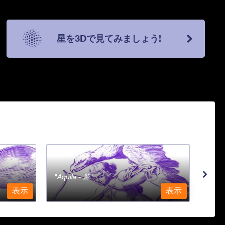
星を3Dで見てみましょう!
Aquila - 鷲
Aqu
表示
表示