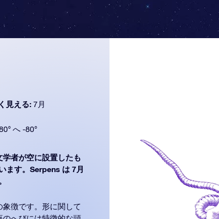
く見える:
7月
80° へ -80°
文学者が空に設置したも
す。Serpens は 7月
す。
の象徴です。形に関して
座のへびには特徴的な頭