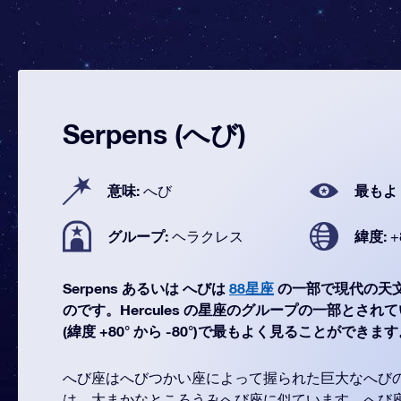
Serpens (へび)
意味:
最もよ
へび
グループ:
緯度:
ヘラクレス
+
Serpens あるいは へびは
88星座
の一部で現代の天
のです。Hercules の星座のグループの一部とされていま
(緯度 +80° から -80°)で最もよく見ることができま
へび座はへびつかい座によって握られた巨大なへび
は、大まかなところうみへび座に似ています。へび