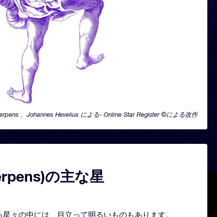
erpens 、Johannes Hevelius による- Online Star Register ©による改作
erpens)の主な星
を形どる星々の中には、目立って明るいものもあります。