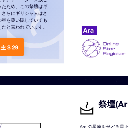
ったため、この祭壇はギ
。さらにギリシャ人はさ
の星を覆い隠していても
えたと言われています。
主 $ 29
祭壇(A
Ara の星座を形どる