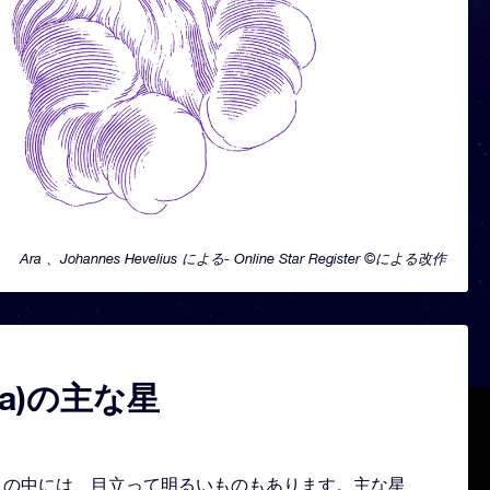
Ara 、Johannes Hevelius による- Online Star Register ©による改作
ra)の主な星
星々の中には、目立って明るいものもあります。主な星