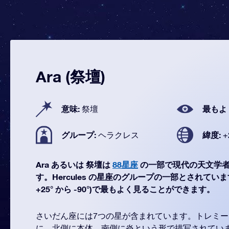
Ara (祭壇)
意味:
最もよ
祭壇
グループ:
緯度:
ヘラクレス
+
Ara あるいは 祭壇は
88星座
の一部で現代の天文学
す。Hercules の星座のグループの一部とされています。
+25° から -90°)で最もよく見ることができます。
さいだん座には7つの星が含まれています。トレミ
に、北側に本体、南側に炎という形で描写されてい