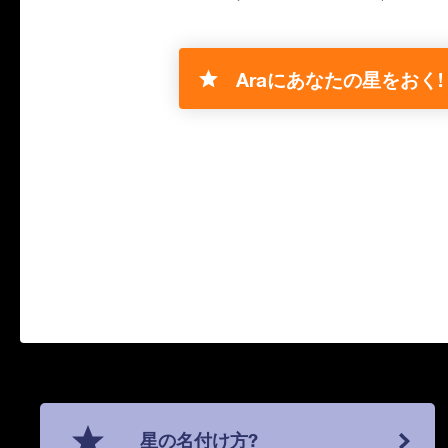
Araにあなたの星をおく!
星の名付け方?