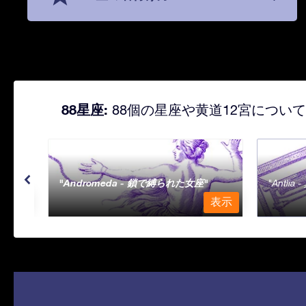
88星座:
88個の星座や黄道12宮につい
Andromeda - 鎖で縛られた女座
Antli
表示
表示