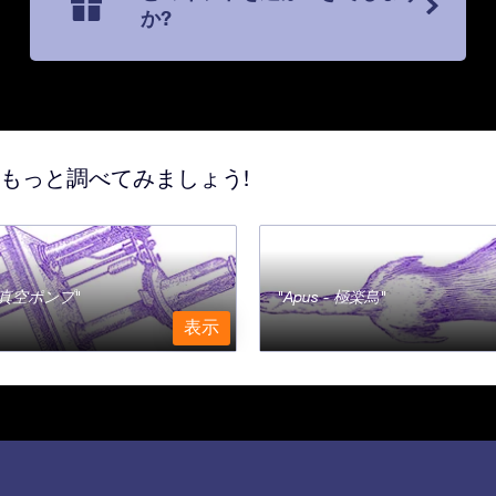
か?
てもっと調べてみましょう!
a - 真空ポンプ
Apus - 極楽鳥
表示