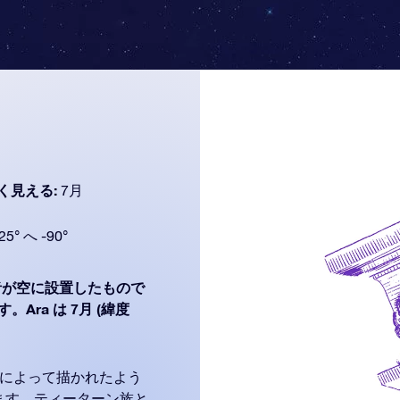
く見える:
7月
25° へ -90°
者が空に設置したもので
Ara は 7月 (緯度
ーによって描かれたよう
ます。ティーターン族と