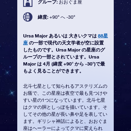
グループ:
おおぐま座
緯度:
+90° へ -30°
Ursa Major あるいは 大きいクマは
88星
座
の一部で現代の天文学者が空に設置
したものです。Ursa Major の星座のグ
ループの一部とされています。Ursa
Major は 4月 (緯度 +90° から -30°)で最
もよく見ることができます。
北斗七星として知られるアステリズムの
お蔭で、この星座は夜空で最も見つけや
すい星の1つになっています。北斗七星
はクマの胴としっぽを描いています。そ
してその他の星が長い鼻や足を表してい
ます。ギリシャ神話によると、おおぐま
座はヘーラーによってクマに変えられ