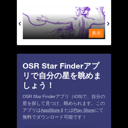
Andromeda - 鎖で縛られた女座
Antl
表示
表示
OSR Star Finderアプ
リで自分の星を眺めま
しょう！
OSR Star Finderアプリ（iOS)で、自分の
星を探して見つけ、眺められます。この
アプリは
AppStore
または
Play Store
にて
無料でダウンロード可能です！