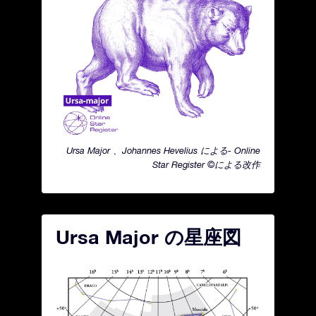
Ursa Major 、Johannes Hevelius による- Online
Star Register ©による改作
Ursa Major の星座図