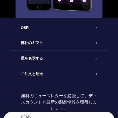
OSR
カスタマーサービス
弊社のギフト
お問い合わせ
Online Starギフト
星を表示する
ブログ
OSRギフトパック
星の登録
ご注文と配送
よくあるご質問
Super Star Gift
OSR Star Finderアプリ
カスタマーログイン
無料のニュースレターを購読して、ディ
スカウントと最新の製品情報を獲得しま
OSR ギフトカード
レビュー
カスタマイズされたStar Page
お支払いに関する情報
しょう。