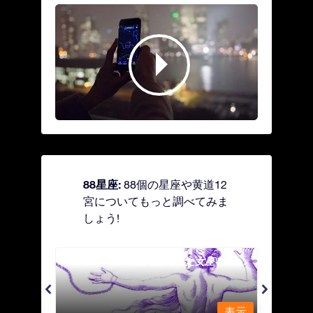
88星座:
88個の星座や黄道12
宮についてもっと調べてみま
しょう!
Andromeda - 鎖で縛られた女座
Antl
表示
表示