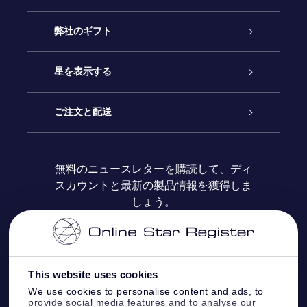
カスタマーサービス
弊社のギフト
お問い合わせ
Online Starギフト
星を表示する
ブログ
OSRギフトパック
星の登録
ご注文と配送
よくあるご質問
Super Star Gift
OSR Star Finderアプリ
カスタマーログイン
無料のニュースレターを購読して、ディ
スカウントと最新の製品情報を獲得しま
OSR ギフトカード
レビュー
カスタマイズされたStar Page
お支払いに関する情報
しょう。
法人ギフト
One Million Stars
配送に関する情報
OSR Starsaver
返品ポリシ
This website uses cookies
We use cookies to personalise content and ads, to
provide social media features and to analyse our