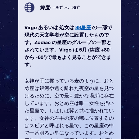
緯度:
+80° へ -80°
Virgo あるいは 処女は
88星座
の一部で
現代の天文学者が空に設置したもので
す。Zodiac の星座のグループの一部と
されています。Virgo は 5月 (緯度 +80°
から -80°)で最もよく見ることができま
す。
女神が手に握っている麦のように、おと
め座は銀河や遠く離れた夜空の星を見つ
けるために、空で最も豊かな場所に存在
しています。おとめ座は唯一女性を描い
た星座で、しばしば翼と共に描かれてい
ます。女神の左手の麦の穂に位置するの
はスピアと呼ばれる星で、この星座の中
で一番明るい星になっています。おとめ