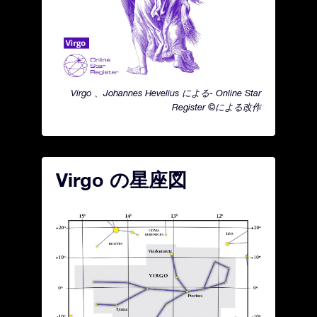
Virgo 、Johannes Hevelius による- Online Star
Register ©による改作
Virgo の星座図