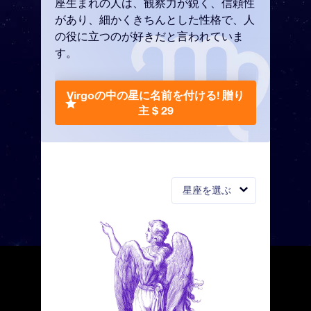
座生まれの人は、観察力が鋭く、信頼性
があり、細かくきちんとした性格で、人
の役に立つのが好きだと言われていま
す。
Virgoの中の星に名前を付ける!
贈り
主 $ 29
星座を選ぶ