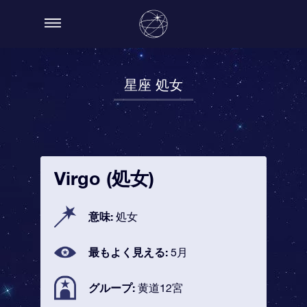
星座 処女
Virgo (処女)
意味:
処女
最もよく見える:
5月
グループ:
黄道12宮