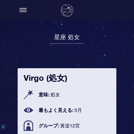
星座 処女
Virgo (処女)
意味:
処女
最もよく見える:
5月
グループ:
黄道12宮