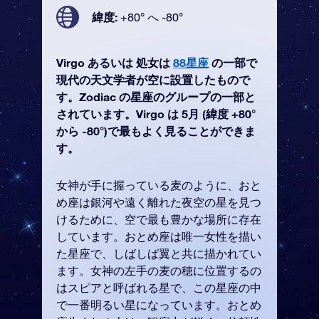
緯度:
+80° へ -80°
Virgo あるいは 処女は
88星座
の一部で
現代の天文学者が空に設置したもので
す。Zodiac の星座のグループの一部と
されています。Virgo は 5月 (緯度 +80°
から -80°)で最もよく見ることができま
す。
女神が手に握っている麦のように、おと
め座は銀河や遠く離れた夜空の星を見つ
けるために、空で最も豊かな場所に存在
しています。おとめ座は唯一女性を描い
た星座で、しばしば翼と共に描かれてい
ます。女神の左手の麦の穂に位置するの
はスピアと呼ばれる星で、この星座の中
で一番明るい星になっています。おとめ