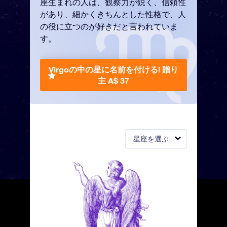
座生まれの人は、観察力が鋭く、信頼性
があり、細かくきちんとした性格で、人
の役に立つのが好きだと言われていま
す。
Virgoの中の星に名前を付ける!
贈り
主 A$ 37
星座を選ぶ