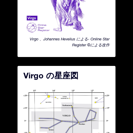
Virgo 、Johannes Hevelius による- Online Star
Register ©による改作
Virgo の星座図