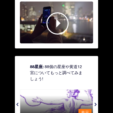
88星座:
88個の星座や黄道12
宮についてもっと調べてみま
しょう!
Andromeda - 鎖で縛られた女座
Antl
表示
表示