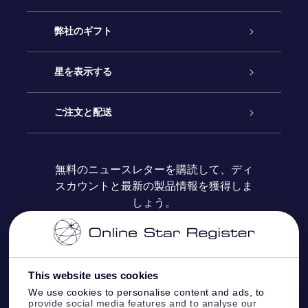
カスタマーサービス
弊社のギフト
お問い合わせ
Online Starギフト
星を表示する
ブログ
OSRギフトパック
星の登録
ご注文と配送
よくあるご質問
Super Star Gift
OSR Star Finderアプリ
カスタマーログイン
無料のニュースレターを購読して、ディ
スカウントと最新の製品情報を獲得しま
OSR ギフトカード
レビュー
カスタマイズされたStar Page
お支払いに関する情報
しょう。
法人ギフト
One Million Stars
配送に関する情報
OSR Starsaver
返品ポリシ
This website uses cookies
We use cookies to personalise content and ads, to
provide social media features and to analyse our