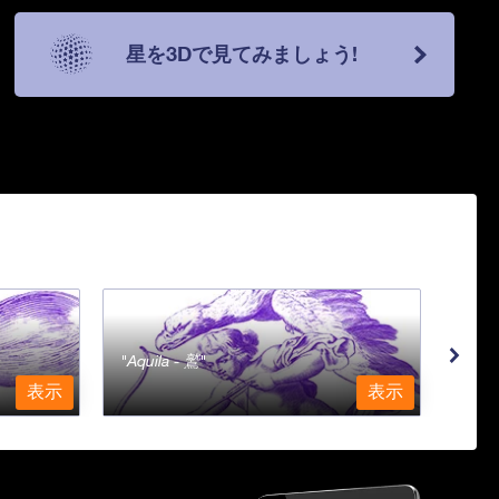
星を3Dで見てみましょう!
Aquila - 鷲
Aqu
表示
表示