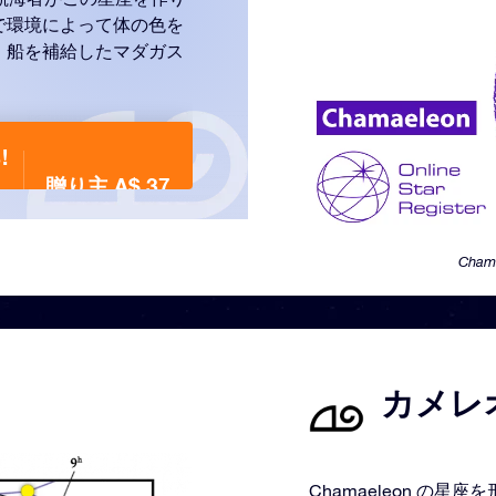
で環境によって体の色を
、船を補給したマダガス
!
贈り主 A$ 37
Cham
カメレオ
Chamaeleon の