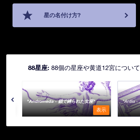
星の名付け方?
88星座:
88個の星座や黄道12宮につい
Andromeda - 鎖で縛られた女座
Antli
表示
表示