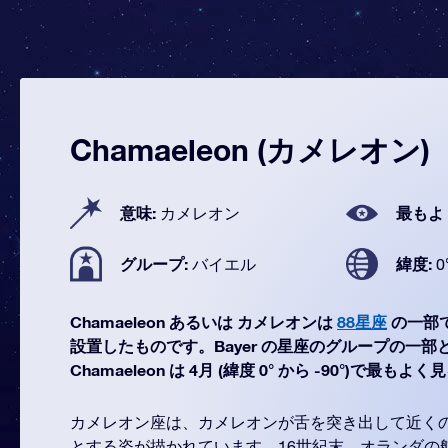
Chamaeleon (カメレオン)
意味:
最もよ
カメレオン
グループ:
緯度:
バイエル
0
Chamaeleon あるいは カメレオンは
88星座
の一部
設置したものです。Bayer の星座のグループの一
Chamaeleon は 4月 (緯度 0° から -90°)で最
カメレオン座は、カメレオンが舌を突き出して近く
とする姿が描かれています。16世紀末、オランダの