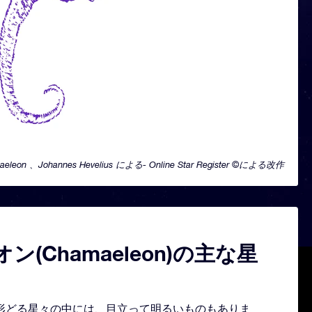
aeleon 、Johannes Hevelius による- Online Star Register ©による改作
ン(Chamaeleon)の主な星
星座を形どる星々の中には、目立って明るいものもありま