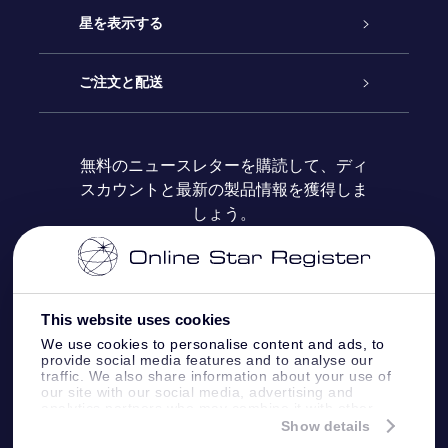
お問い合わせ
Online Starギフト
星を表示する
ブログ
OSRギフトパック
星の登録
ご注文と配送
よくあるご質問
Super Star Gift
OSR Star Finderアプリ
カスタマーログイン
無料のニュースレターを購読して、ディ
スカウントと最新の製品情報を獲得しま
OSR ギフトカード
レビュー
カスタマイズされたStar Page
お支払いに関する情報
しょう。
法人ギフト
One Million Stars
配送に関する情報
OSR Starsaver
返品ポリシ
This website uses cookies
We use cookies to personalise content and ads, to
provide social media features and to analyse our
星間飛行VRアプリ
星座
traffic. We also share information about your use of
our site with our social media, advertising and
analytics partners who may combine it with other
information that you’ve provided to them or that
Show details
they’ve collected from your use of their services.
Online Star Register BV
- Laan van de Maagd