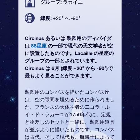
グループ:
ラカイユ
緯度:
+20° へ -90°
Circinus あるいは 製図用のディバイダ
は
88星座
の一部で現代の天文学者が空
に設置したものです。Lacaille の星座の
グループの一部とされています。
Circinus は 6月 (緯度 +20° から -90°)で
最もよく見ることができます。
製図用のコンパスを描いたコンパス座
は、空の隙間を埋めるために作られまし
た。フランスの天体学者の二コラ・ル
イ・ド・ラカーユが1750年代に、定規
と物差しのセットと一緒に、製図用道具
が並ぶように描いたものです。コンパス
は古代、そして現代も、航海士によって