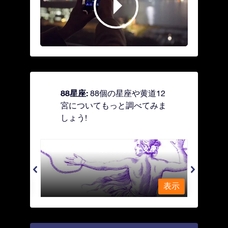
88星座:
88個の星座や黄道12
宮についてもっと調べてみま
しょう!
Andromeda - 鎖で縛られた女座
Antl
表示
表示