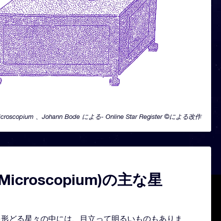
icroscopium 、Johann Bode による- Online Star Register ©による改作
icroscopium)の主な星
 の星座を形どる星々の中には、目立って明るいものもありま