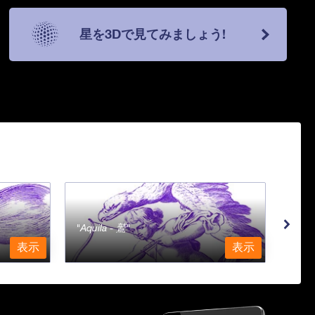
星を3Dで見てみましょう!
Aquila - 鷲
Aqu
表示
表示