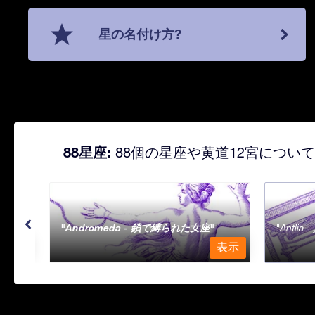
星の名付け方?
88星座:
88個の星座や黄道12宮につい
Andromeda - 鎖で縛られた女座
Antli
表示
表示