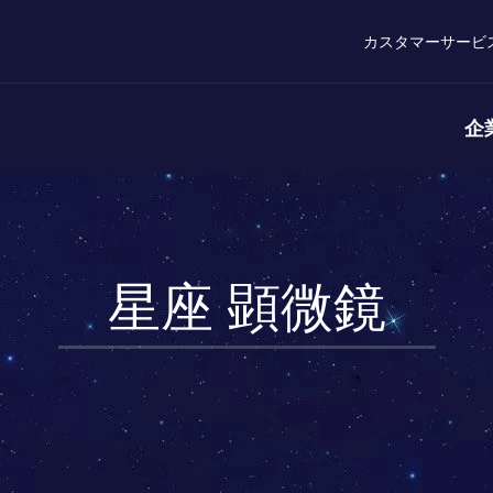
カスタマーサービ
企
星座 顕微鏡