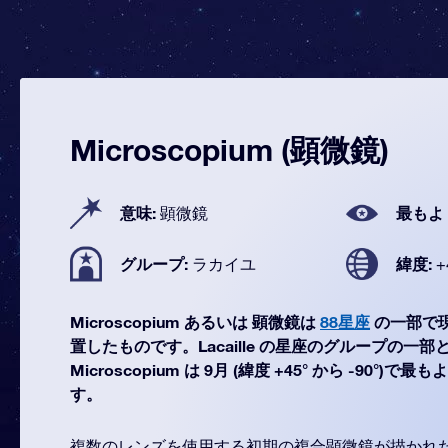
Microscopium (顕微鏡)
意味:
最もよ
顕微鏡
グループ:
緯度:
ラカイユ
+
Microscopium あるいは 顕微鏡は
88星座
の一部で
置したものです。Lacaille の星座のグループの一
Microscopium は 9月 (緯度 +45° から -90°
す。
複数のレンズを使用する初期の複合顕微鏡が描かれ