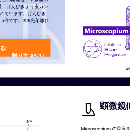
星、けんびきょう座ガン
されています。けんびき
5倍です。229光年離れ
る!
贈り主 A$ 37
M
顕微鏡(M
Microscopium