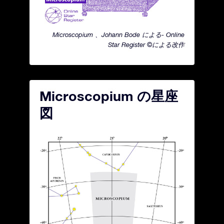
Microscopium 、Johann Bode による- Online
Star Register ©による改作
Microscopium の星座
図