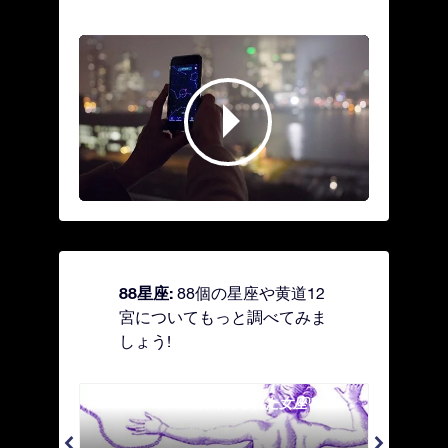
88星座:
88個の星座や黄道12
宮についてもっと調べてみま
しょう!
Andromeda - 鎖で縛られた女座
Antl