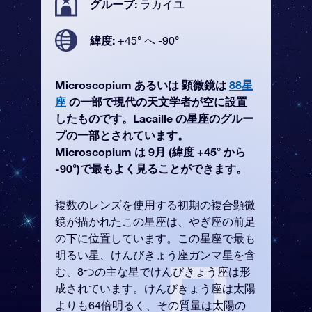
グループ:
ラカイユ
緯度:
+45° へ -90°
Microscopium あるいは 顕微鏡は
88星
座
の一部で現代の天文学者が空に設置
したものです。Lacaille の星座のグルー
プの一部とされています。
Microscopium は 9月 (緯度 +45° から
-90°)で最もよく見ることができます。
複数のレンズを使用する初期の複合顕微
鏡が描かれたこの星座は、やぎ座の前足
の下に位置しています。この星座で最も
明るい星、けんびきょう座ガンマ星を含
む、8つの主な星でけんびきょう座は形
成されています。けんびきょう座は太陽
よりも64倍明るく、その質量は太陽の