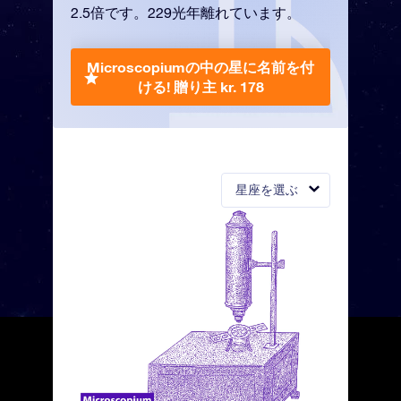
2.5倍です。229光年離れています。
Microscopiumの中の星に名前を付
ける!
贈り主 kr. 178
星座を選ぶ