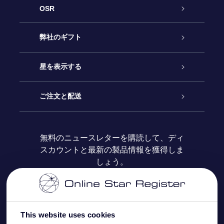
OSR
カスタマーサービス
弊社のギフト
お問い合わせ
Online Starギフト
星を表示する
ブログ
OSRギフトパック
星の登録
ご注文と配送
よくあるご質問
Super Star Gift
OSR Star Finderアプリ
カスタマーログイン
無料のニュースレターを購読して、ディ
スカウントと最新の製品情報を獲得しま
OSR ギフトカード
レビュー
カスタマイズされたStar Page
お支払いに関する情報
しょう。
法人ギフト
One Million Stars
配送に関する情報
OSR Starsaver
返品ポリシ
This website uses cookies