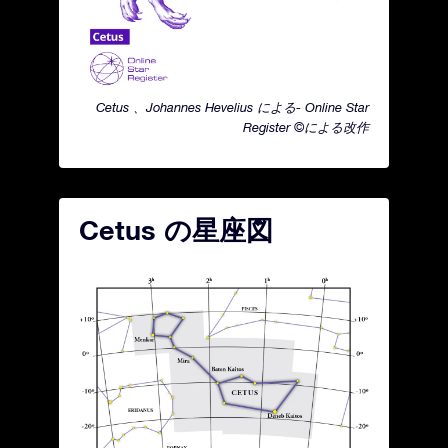
Cetus 、Johannes Hevelius による- Online Star
Register ©による改作
Cetus の星座図