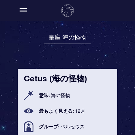
星座 海の怪物
Cetus (海の怪物)
意味:
海の怪物
最もよく見える:
12月
グループ:
ペルセウス