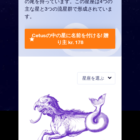
の尾を持っています。この星座は4つの
主な星と3つの流星群で形成されていま
す。
Cetusの中の星に名前を付ける!
贈
り主 kr. 178
星座を選ぶ