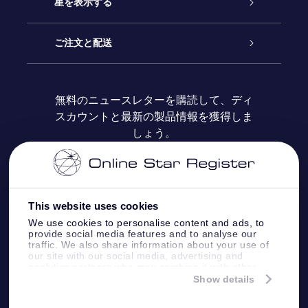
お問い合わせ
Online Starギフト
星を表示する
ブログ
OSRギフトパック
星の登録
ご注文と配送
よくあるご質問
Super Star Gift
OSR Star Finderアプリ
カスタマーログイン
無料のニュースレターを購読して、ディ
スカウントと最新の製品情報を獲得しま
OSR ギフトカード
レビュー
カスタマイズされたStar Page
お支払いに関する情報
しょう。
法人ギフト
One Million Stars
配送に関する情報
OSR Starsaver
返品ポリシ
This website uses cookies
We use cookies to personalise content and ads, to
provide social media features and to analyse our
星間飛行VRアプリ
星座
traffic. We also share information about your use of
our site with our social media, advertising and
analytics partners who may combine it with other
information that you’ve provided to them or that
Show details
they’ve collected from your use of their services.
Online Star Register BV
- Laan van de Maagd
83, 7324 BT Apeldoorn, The Netherlands