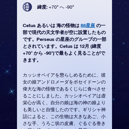
緯度:
+70° へ -90°
Cetus あるいは 海の怪物は
88星座
の一
部で現代の天文学者が空に設置したもの
です。Perseus の星座のグループの一部
とされています。Cetus は 12月 (緯度
+70° から -90°)で最もよく見ることがで
きます。
カッシオペイアを懲らしめるために、彼
女の娘アンドロメーダをポセイドーンの
偉大な海の怪物であるくじらに食べさせ
ることにしました。カッシオペイアは虚
栄心が高く、自分の娘は海の神の娘より
も美しいと自慢したのです。ギリシャ神
話によると、この生物は大きなあご、小
さな手、うろこ状の皮膚、ぐるぐる巻き