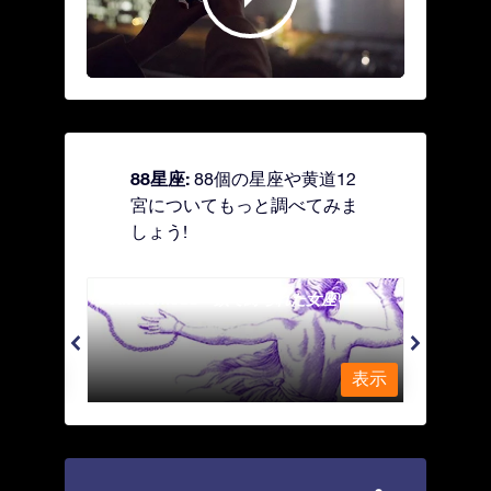
88星座:
88個の星座や黄道12
宮についてもっと調べてみま
しょう!
Andromeda - 鎖で縛られた女座
Antl
表示
表示