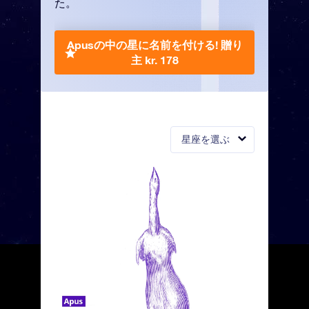
た。
Apusの中の星に名前を付ける!
贈り
主 kr. 178
星座を選ぶ