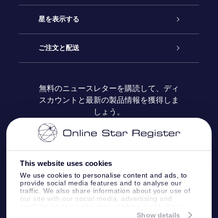
お問い合わせ
Online Starギフト
星を表示する
ブログ
OSRギフトパック
星の登録
ご注文と配送
よくあるご質問
Super Star Gift
OSR Star Finderアプリ
カスタマーログイン
無料のニュースレターを購読して、ディ
スカウントと最新の製品情報を獲得しま
OSR ギフトカード
レビュー
カスタマイズされたStar Page
お支払いに関する情報
しょう。
法人ギフト
One Million Stars
配送に関する情報
OSR Starsaver
返品ポリシ
This website uses cookies
We use cookies to personalise content and ads, to
provide social media features and to analyse our
星間飛行VRアプリ
星座
traffic. We also share information about your use of
our site with our social media, advertising and
analytics partners who may combine it with other
information that you’ve provided to them or that
Show details