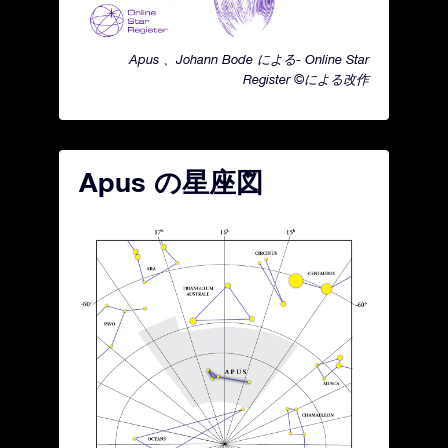
Apus 、Johann Bode による- Online Star
Register ©による改作
Apus の星座図