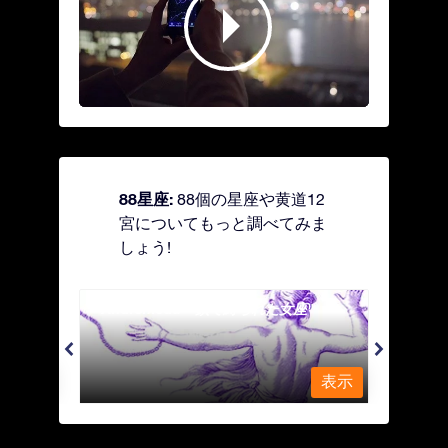
88星座:
88個の星座や黄道12
宮についてもっと調べてみま
しょう!
Andromeda - 鎖で縛られた女座
Antl
表示
表示