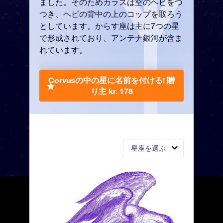
ました。そのためカラスは空のヘビをつ
つき、ヘビの背中の上のコップを取ろう
としています。からす座は主に7つの星
で形成されており、アンテナ銀河が含ま
れています。
Corvusの中の星に名前を付ける!
贈
り主 kr. 178
星座を選ぶ