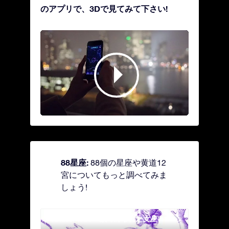
のアプリで、3Dで見てみて下さい!
88星座:
88個の星座や黄道12
宮についてもっと調べてみま
しょう!
Andromeda - 鎖で縛られた女座
Antl