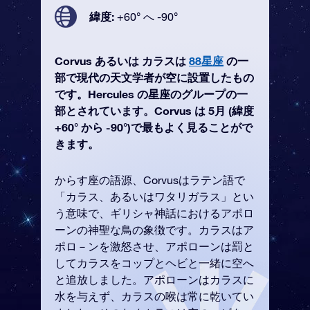
緯度:
+60° へ -90°
Corvus あるいは カラスは
88星座
の一
部で現代の天文学者が空に設置したもの
です。Hercules の星座のグループの一
部とされています。Corvus は 5月 (緯度
+60° から -90°)で最もよく見ることがで
きます。
からす座の語源、Corvusはラテン語で
「カラス、あるいはワタリガラス」とい
う意味で、ギリシャ神話におけるアポロ
ーンの神聖な鳥の象徴です。カラスはア
ポロ－ンを激怒させ、アポローンは罰と
してカラスをコップとヘビと一緒に空へ
と追放しました。アポローンはカラスに
水を与えず、カラスの喉は常に乾いてい