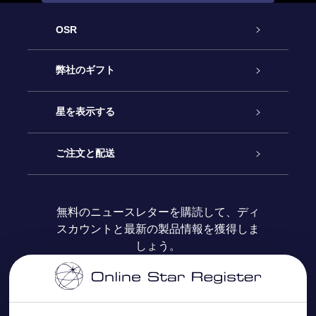
OSR
カスタマーサービス
弊社のギフト
お問い合わせ
Online Starギフト
星を表示する
ブログ
OSRギフトパック
星の登録
ご注文と配送
よくあるご質問
Super Star Gift
OSR Star Finderアプリ
カスタマーログイン
無料のニュースレターを購読して、ディ
スカウントと最新の製品情報を獲得しま
OSR ギフトカード
レビュー
カスタマイズされたStar Page
お支払いに関する情報
しょう。
法人ギフト
One Million Stars
配送に関する情報
OSR Starsaver