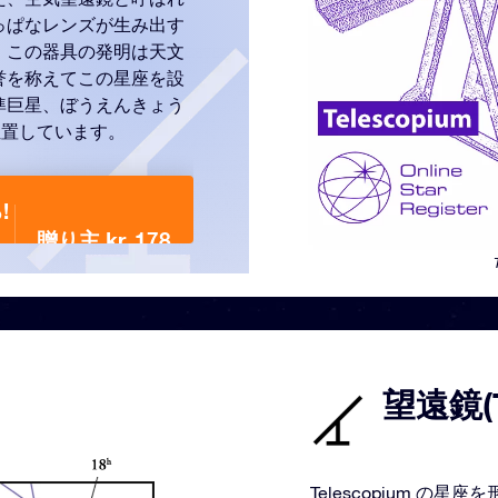
っぱなレンズが生み出す
。この器具の発明は天文
誉を称えてこの星座を設
準巨星、ぼうえんきょう
位置しています。
!
贈り主 kr. 178
望遠鏡(T
Telescopium 