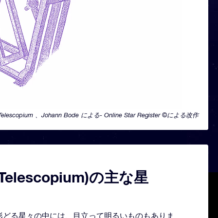
Telescopium 、Johann Bode による- Online Star Register ©による改作
elescopium)の主な星
の星座を形どる星々の中には、目立って明るいものもありま