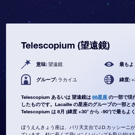
Telescopium (望遠鏡)
意味:
最もよ
望遠鏡
グループ:
緯度:
ラカイユ
+
Telescopium あるいは 望遠鏡は
88星座
の一部で現
したものです。Lacaille の星座のグループの一部
Telescopium は 8月 (緯度 +30° から -90°)
ぼうえんきょう座は、パリ天文台でJ.D.カッシーニ
ています。柱に長くて扱いにくいレンズを取り付け