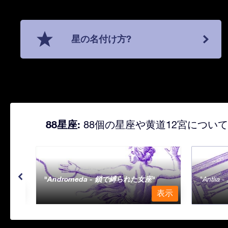
星の名付け方?
88星座:
88個の星座や黄道12宮につい
Andromeda - 鎖で縛られた女座
Antli
表示
表示