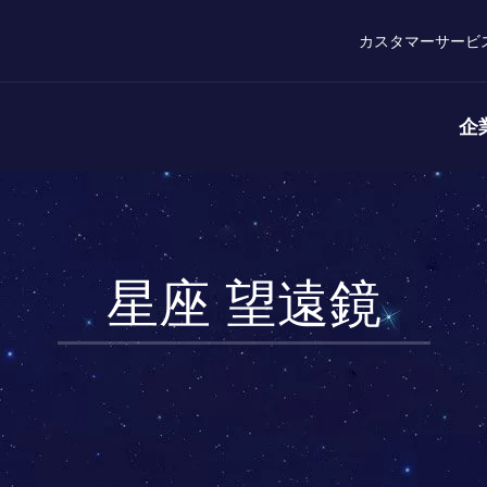
カスタマーサービ
企
星座 望遠鏡