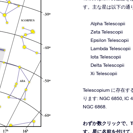
す。主な星は以下の通
Alpha Telescopii
Zeta Telescopii
Epsilon Telescopii
Lambda Telescopii
Iota Telescopii
Delta Telescopii
Xi Telescopii
Telescopium 
ります: NGC 6850, IC 46
NGC 6868.
わずか数クリックで、Te
す。星に名前を付けて、