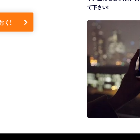
て下さい!
おく!