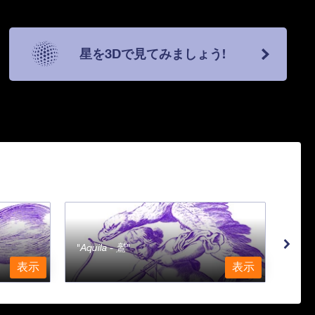
星を3Dで見てみましょう!
Aquila - 鷲
Aqu
表示
表示