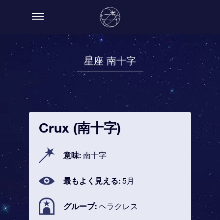
星座 南十字
Crux (南十字)
意味:
南十字
最もよく見える:
5月
グループ:
ヘラクレス