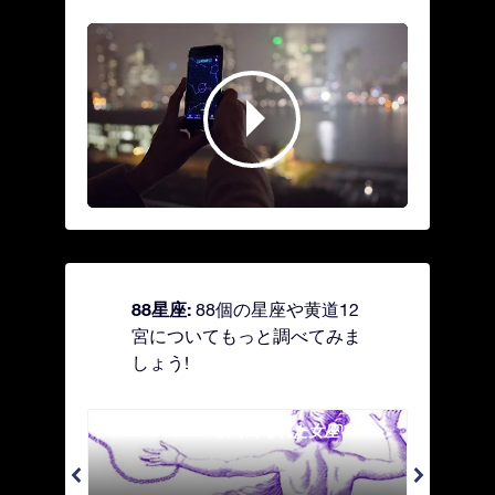
88星座:
88個の星座や黄道12
宮についてもっと調べてみま
しょう!
Andromeda - 鎖で縛られた女座
Antl