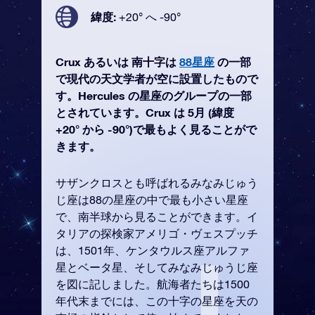
緯度:
+20° へ -90°
Crux あるいは 南十字は
88星座
の一部
で現代の天文学者が空に設置したもので
す。Hercules の星座のグループの一部
とされています。Crux は 5月 (緯度
+20° から -90°)で最もよく見ることがで
きます。
サザンクロスとも呼ばれるみなみじゅう
じ座は88の星座の中で最も小さい星座
で、南半球から見ることができます。イ
タリアの探検家アメリゴ・ヴェスプッチ
は、1501年、ケンタウルス座アルファ
星とベータ星、そしてみなみじゅうじ座
を図に記しました。航海者たちは1500
年代末までには、この十字の星座を天の