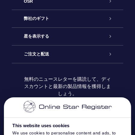
OSR
カスタマーサービス
弊社のギフト
お問い合わせ
Online Starギフト
星を表示する
ブログ
OSRギフトパック
星の登録
ご注文と配送
よくあるご質問
Super Star Gift
OSR Star Finderアプリ
カスタマーログイン
無料のニュースレターを購読して、ディ
スカウントと最新の製品情報を獲得しま
OSR ギフトカード
レビュー
カスタマイズされたStar Page
お支払いに関する情報
しょう。
法人ギフト
One Million Stars
配送に関する情報
OSR Starsaver
返品ポリシ
This website uses cookies
We use cookies to personalise content and ads, to