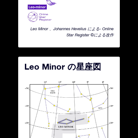
Leo Minor 、Johannes Hevelius による- Online
Star Register ©による改作
Leo Minor の星座図