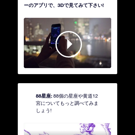
ーのアプリで、3Dで見てみて下さい!
88星座:
88個の星座や黄道12
宮についてもっと調べてみま
しょう!
Andromeda - 鎖で縛られた女座
Antl