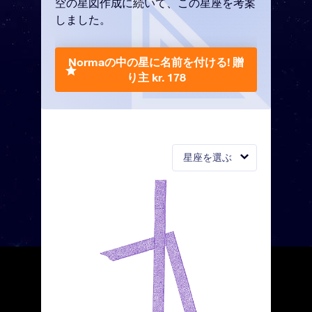
空の星図作成に続いて、この星座を考案
しました。
Normaの中の星に名前を付ける!
贈
り主 kr. 178
星座を選ぶ