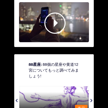
88星座:
88個の星座や黄道12
宮についてもっと調べてみま
しょう!
Andromeda - 鎖で縛られた女座
Antl