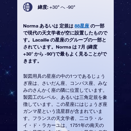
緯度:
+30° へ -90°
Norma あるいは 定規は
88星座
の一部
で現代の天文学者が空に設置したもので
す。Lacaille の星座のグループの一部と
されています。Norma は 7月 (緯度
+30° から -90°)で最もよく見ることがで
きます。
製図用具の星座の中の1つであるじょう
ぎ座は、さいだん座、コンパス座、みな
みのさんかく座の隣に位置しています。
製図工のレベル、あるいは三角定規を象
徴しています。この星座にはじょうぎ座
ガンマ星という流星群が含まれていま
す。フランスの天文学者、二コラ・ル
イ・ド・ラカーユは、1751年の南天の