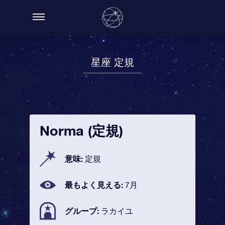
星座 定規
Norma (定規)
意味:
定規
最もよく見える:
7月
グループ:
ラカイユ