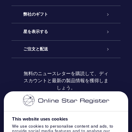
カスタマーサービス
弊社のギフト
お問い合わせ
Online Starギフト
星を表示する
ブログ
OSRギフトパック
星の登録
ご注文と配送
よくあるご質問
Super Star Gift
OSR Star Finderアプリ
カスタマーログイン
無料のニュースレターを購読して、ディ
スカウントと最新の製品情報を獲得しま
OSR ギフトカード
レビュー
カスタマイズされたStar Page
お支払いに関する情報
しょう。
法人ギフト
One Million Stars
配送に関する情報
OSR Starsaver
返品ポリシ
This website uses cookies
We use cookies to personalise content and ads, to
provide social media features and to analyse our