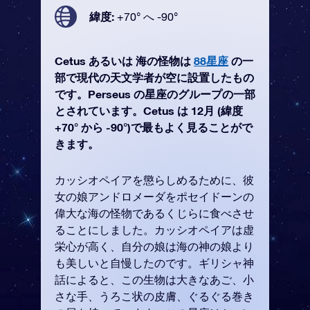
緯度:
+70° へ -90°
Cetus あるいは 海の怪物は
88星座
の一
部で現代の天文学者が空に設置したもの
です。Perseus の星座のグループの一部
とされています。Cetus は 12月 (緯度
+70° から -90°)で最もよく見ることがで
きます。
カッシオペイアを懲らしめるために、彼
女の娘アンドロメーダをポセイドーンの
偉大な海の怪物であるくじらに食べさせ
ることにしました。カッシオペイアは虚
栄心が高く、自分の娘は海の神の娘より
も美しいと自慢したのです。ギリシャ神
話によると、この生物は大きなあご、小
さな手、うろこ状の皮膚、ぐるぐる巻き