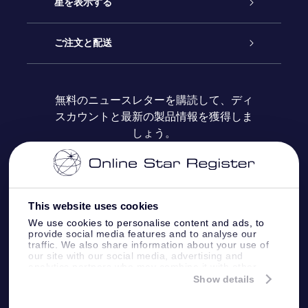
お問い合わせ
Online Starギフト
星を表示する
ブログ
OSRギフトパック
星の登録
ご注文と配送
よくあるご質問
Super Star Gift
OSR Star Finderアプリ
カスタマーログイン
無料のニュースレターを購読して、ディ
スカウントと最新の製品情報を獲得しま
OSR ギフトカード
レビュー
カスタマイズされたStar Page
お支払いに関する情報
しょう。
法人ギフト
One Million Stars
配送に関する情報
OSR Starsaver
返品ポリシ
This website uses cookies
We use cookies to personalise content and ads, to
provide social media features and to analyse our
星間飛行VRアプリ
星座
traffic. We also share information about your use of
our site with our social media, advertising and
analytics partners who may combine it with other
information that you’ve provided to them or that
Show details
they’ve collected from your use of their services.
Online Star Register BV
- Laan van de Maagd
83, 7324 BT Apeldoorn, The Netherlands