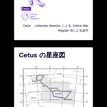
Cetus 、Johannes Hevelius による- Online Star
Register ©による改作
Cetus の星座図