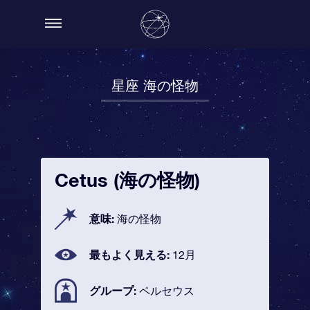
星座 海の怪物
Cetus (海の怪物)
意味:
海の怪物
最もよく見える:
12月
グループ:
ペルセウス