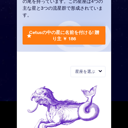
の尾を持っています。この星座は4つの
主な星と3つの流星群で形成されていま
す。
Cetusの中の星に名前を付ける!
贈
り主 ￥ 186
星座を選ぶ