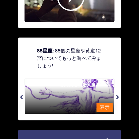
88星座:
88個の星座や黄道12
宮についてもっと調べてみま
しょう!
Andromeda - 鎖で縛られた女座
Antl
表示
表示