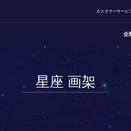
カスタマーサービ
企
星座 画架