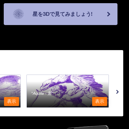
星を3Dで見てみましょう!
Aquila - 鷲
Aqu
表示
表示