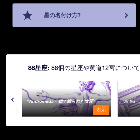
星の名付け方?
88星座:
88個の星座や黄道12宮につい
Andromeda - 鎖で縛られた女座
Antli
表示
表示