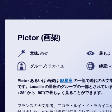
Pictor (画架)
意味:
最もよ
画架
グループ:
緯度:
ラカイユ
+
Pictor あるいは 画架は
88星座
の一部で現代の天文
です。Lacaille の星座のグループの一部とされています。
+25° から -90°)で最もよく見ることができます。
フランスの天文学者、二コラ・ルイ・ド・ラカイユが
付けました。がか座は現在は使用されていないギリ