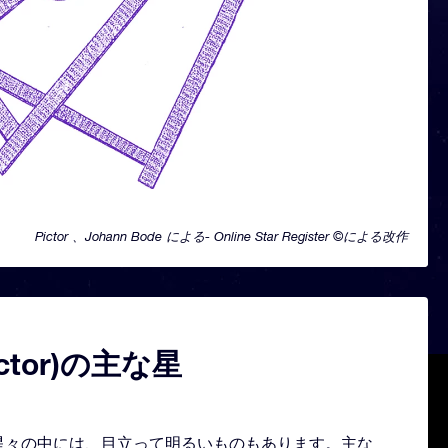
Pictor 、Johann Bode による- Online Star Register ©による改作
ctor)の主な星
形どる星々の中には、目立って明るいものもあります。主な