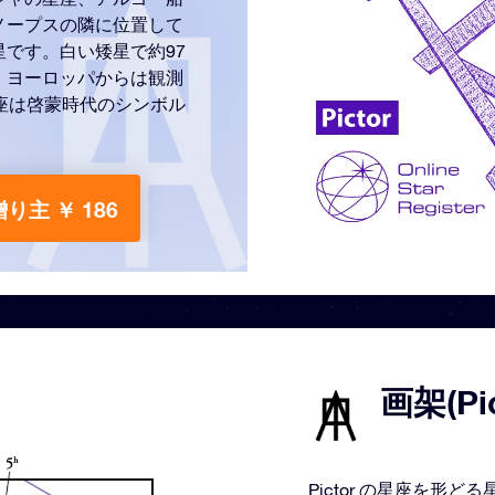
ノープスの隣に位置して
です。白い矮星で約97
、ヨーロッパからは観測
座は啓蒙時代のシンボル
贈り主 ￥ 186
画架(Pi
Pictor の星座を