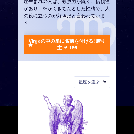
座生まれの人は、観察力が鋭く、信頼性
があり、細かくきちんとした性格で、人
の役に立つのが好きだと言われていま
す。
Virgoの中の星に名前を付ける!
贈り
主 ￥ 186
星座を選ぶ