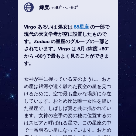
緯度:
+80° へ -80°
Virgo あるいは 処女は
88星座
の一部で
現代の天文学者が空に設置したもので
す。Zodiac の星座のグループの一部と
されています。Virgo は 5月 (緯度 +80°
から -80°)で最もよく見ることができま
す。
女神が手に握っている麦のように、おと
め座は銀河や遠く離れた夜空の星を見つ
けるために、空で最も豊かな場所に存在
しています。おとめ座は唯一女性を描い
た星座で、しばしば翼と共に描かれてい
ます。女神の左手の麦の穂に位置するの
はスピアと呼ばれる星で、この星座の中
で一番明るい星になっています。おとめ