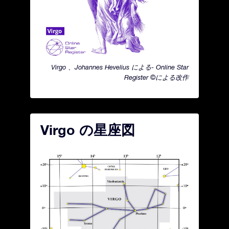
Virgo 、Johannes Hevelius による- Online Star
Register ©による改作
Virgo の星座図