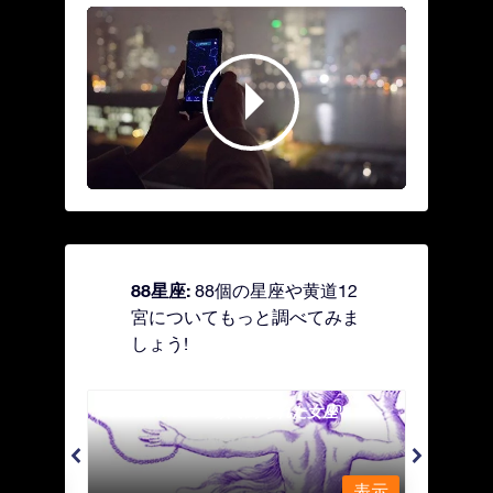
88星座:
88個の星座や黄道12
宮についてもっと調べてみま
しょう!
Andromeda - 鎖で縛られた女座
Antl
表示
表示