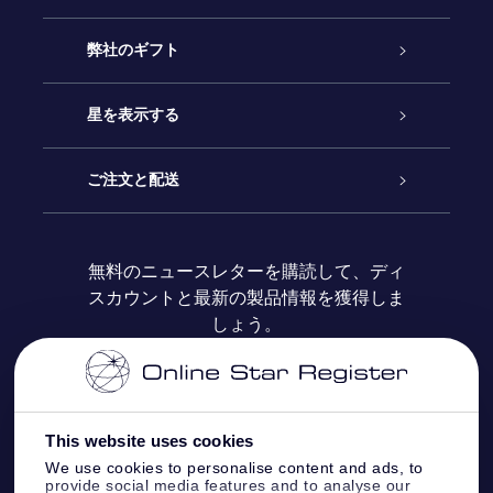
カスタマーサービス
弊社のギフト
お問い合わせ
Online Starギフト
星を表示する
ブログ
OSRギフトパック
星の登録
ご注文と配送
よくあるご質問
Super Star Gift
OSR Star Finderアプリ
カスタマーログイン
無料のニュースレターを購読して、ディ
スカウントと最新の製品情報を獲得しま
OSR ギフトカード
レビュー
カスタマイズされたStar Page
お支払いに関する情報
しょう。
法人ギフト
One Million Stars
配送に関する情報
OSR Starsaver
返品ポリシ
This website uses cookies
We use cookies to personalise content and ads, to
provide social media features and to analyse our