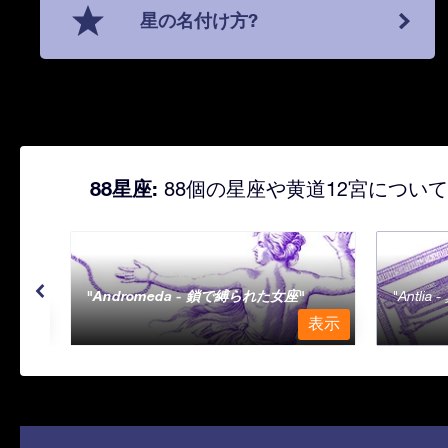
星の名付け方?
88星座:
88個の星座や黄道12宮につい
Andromeda - 鎖で縛られた女座
Antli
表示
表示