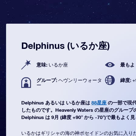
Delphinus (いるか座)
意味:
最もよ
いるか座
グループ:
緯度:
ヘヴンリーウォータ
+
ー
Delphinus あるいは いるか座は
88星座
の一部で現
したものです。Heavenly Waters の星座のグル
Delphinus は 9月 (緯度 +90° から -70°)で最
いるかはギリシャの海の神ポセイドンのお気に入り