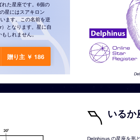
ばれた星座です。6個の
つの星にはスアキロン
けられています。この名前を逆
ator）となります。星に自
かもしれません。
贈り主 ￥ 186
De
いるか座
Delphinus の星