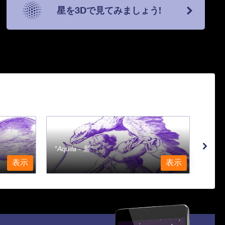
星を3Dで見てみましょう!
Aquila - 鷲
Aqu
表示
表示