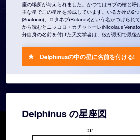
座の場所が与えられました。かつてはヨブの棺と呼
主な星でこの星座を形成しています。いるか座の2
(Sualocin)、ロタネブ(Rotanev)という名がつ
から読むとニッコロ・カチャトーレ(Nicolaus Ven
分自身の名前を付けた天文学者は、彼が最初で最後
Delphinusの中の星に名前を付ける!
Delphinus の星座図