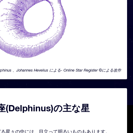
lphinus 、Johannes Hevelius による- Online Star Register ©による改作
(Delphinus)の主な星
座を形どる星々の中には、目立って明るいものもあります。