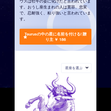
ウスは牡牛の姿に化けたと言われていま
す。おうし座生まれの人は寛容、忠実
で、忍耐強く、粘り強いと言われていま
す。
Taurusの中の星に名前を付ける!
贈
り主 ￥ 186
星座を選ぶ