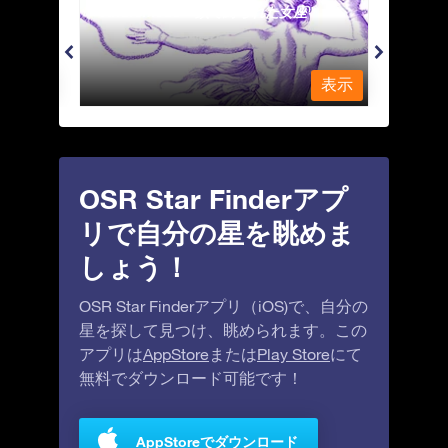
Andromeda - 鎖で縛られた女座
Antl
表示
表示
OSR Star Finderアプ
リで自分の星を眺めま
しょう！
OSR Star Finderアプリ（iOS)で、自分の
星を探して見つけ、眺められます。この
アプリは
AppStore
または
Play Store
にて
無料でダウンロード可能です！
AppStoreでダウンロード