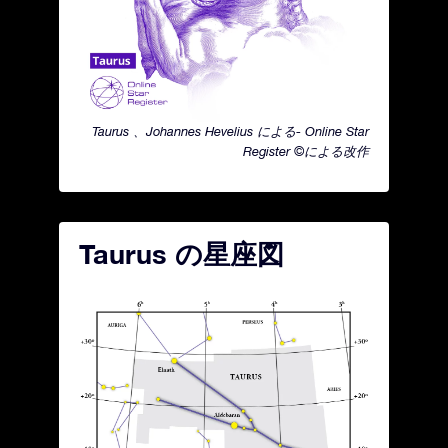
Taurus 、Johannes Hevelius による- Online Star
Register ©による改作
Taurus の星座図