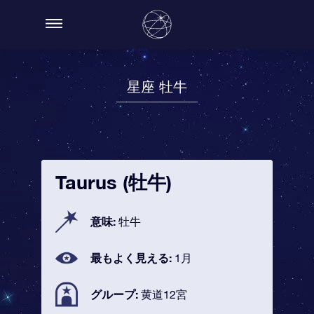
星座 牡牛
Taurus (牡牛)
意味:
牡牛
最もよく見える:
1月
グループ:
黄道12宮