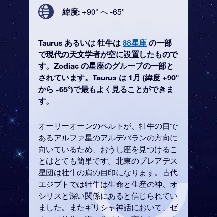
緯度:
+90° へ -65°
Taurus あるいは 牡牛は
88星座
の一部
で現代の天文学者が空に設置したもので
す。Zodiac の星座のグループの一部と
されています。Taurus は 1月 (緯度 +90°
から -65°)で最もよく見ることができま
す。
オーリーオーンのベルトが、牡牛の目で
あるアルファ星のアルデバランの方向に
向いているため、おうし座を見つけるこ
とはとても簡単です。北東のプレアデス
星団は牡牛の肩の目印になります。古代
エジプトでは牡牛は生命と生産の神、オ
シリスと深い関係にあると信じられてい
ました。またギリシャ神話において、ゼ