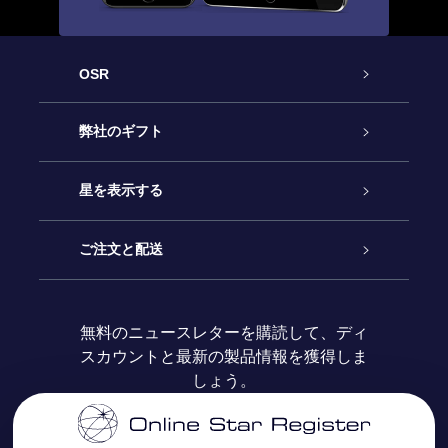
OSR
カスタマーサービス
弊社のギフト
お問い合わせ
Online Starギフト
星を表示する
ブログ
OSRギフトパック
星の登録
ご注文と配送
よくあるご質問
Super Star Gift
OSR Star Finderアプリ
カスタマーログイン
無料のニュースレターを購読して、ディ
スカウントと最新の製品情報を獲得しま
OSR ギフトカード
レビュー
カスタマイズされたStar Page
お支払いに関する情報
しょう。
法人ギフト
One Million Stars
配送に関する情報