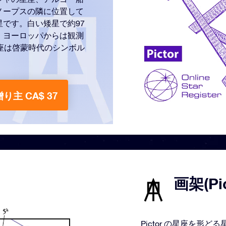
ノープスの隣に位置して
です。白い矮星で約97
、ヨーロッパからは観測
座は啓蒙時代のシンボル
贈り主 CA$ 37
画架(Pi
Pictor の星座を