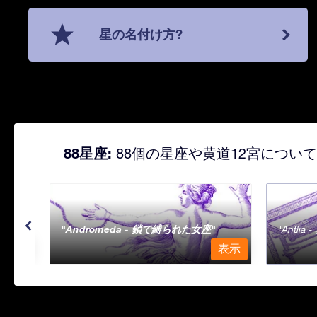
星の名付け方?
88星座:
88個の星座や黄道12宮につい
Andromeda - 鎖で縛られた女座
Antli
表示
表示