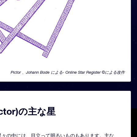
Pictor 、Johann Bode による- Online Star Register ©による改作
ctor)の主な星
形どる星々の中には、目立って明るいものもあります。主な