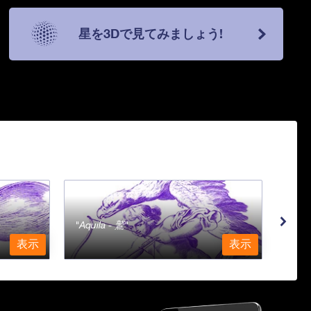
星を3Dで見てみましょう!
Aquila - 鷲
Aqu
表示
表示