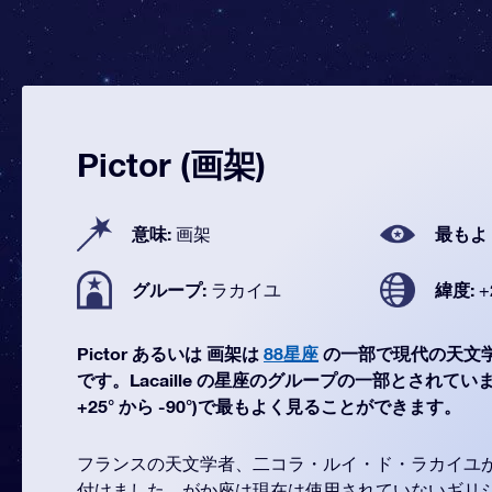
Pictor (画架)
意味:
最もよ
画架
グループ:
緯度:
ラカイユ
+
Pictor あるいは 画架は
88星座
の一部で現代の天文
です。Lacaille の星座のグループの一部とされています。
+25° から -90°)で最もよく見ることができます。
フランスの天文学者、二コラ・ルイ・ド・ラカイユが
付けました。がか座は現在は使用されていないギリ