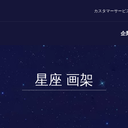
カスタマーサービ
企
星座 画架