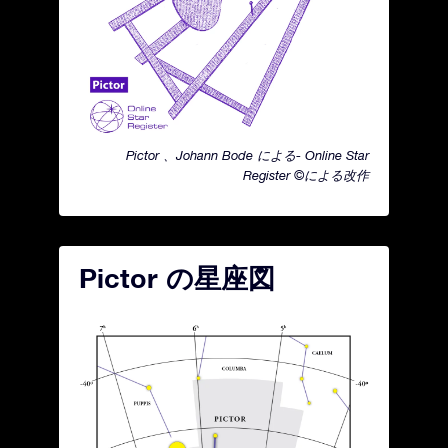
Pictor 、Johann Bode による- Online Star
Register ©による改作
Pictor の星座図