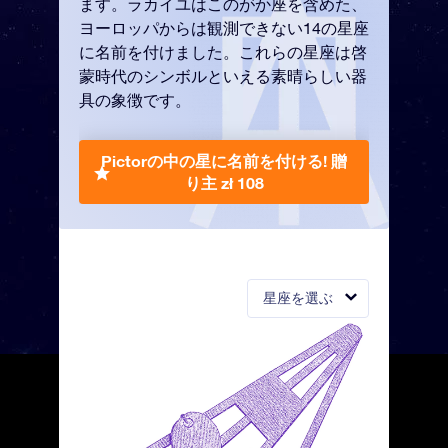
ます。ラカイユはこのがか座を含めた、
ヨーロッパからは観測できない14の星座
に名前を付けました。これらの星座は啓
蒙時代のシンボルといえる素晴らしい器
具の象徴です。
Pictorの中の星に名前を付ける!
贈
り主 zł 108
星座を選ぶ