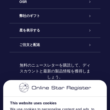
OSR
カスタマーサービス
弊社のギフト
お問い合わせ
Online Starギフト
星を表示する
ブログ
OSRギフトパック
星の登録
ご注文と配送
よくあるご質問
Super Star Gift
OSR Star Finderアプリ
カスタマーログイン
無料のニュースレターを購読して、ディ
スカウントと最新の製品情報を獲得しま
OSR ギフトカード
レビュー
カスタマイズされたStar Page
お支払いに関する情報
しょう。
法人ギフト
One Million Stars
配送に関する情報
OSR Starsaver
返品ポリシ
This website uses cookies
We use cookies to personalise content and ads, to