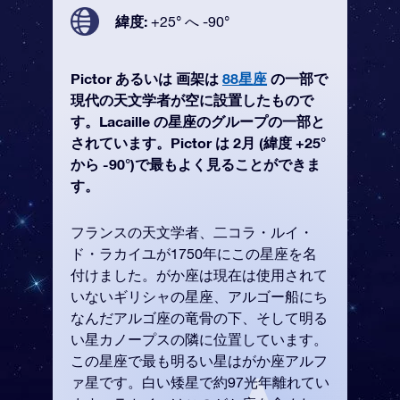
緯度:
+25° へ -90°
Pictor あるいは 画架は
88星座
の一部で
現代の天文学者が空に設置したもので
す。Lacaille の星座のグループの一部と
されています。Pictor は 2月 (緯度 +25°
から -90°)で最もよく見ることができま
す。
フランスの天文学者、二コラ・ルイ・
ド・ラカイユが1750年にこの星座を名
付けました。がか座は現在は使用されて
いないギリシャの星座、アルゴー船にち
なんだアルゴ座の竜骨の下、そして明る
い星カノープスの隣に位置しています。
この星座で最も明るい星はがか座アルフ
ァ星です。白い矮星で約97光年離れてい