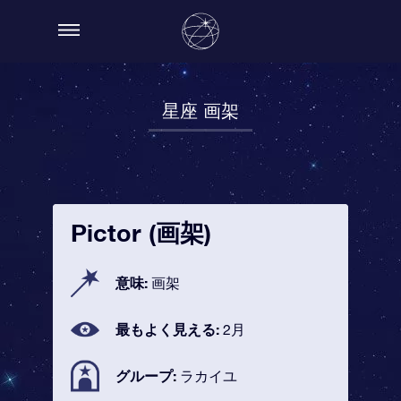
星座 画架
Pictor (画架)
意味:
画架
最もよく見える:
2月
グループ:
ラカイユ