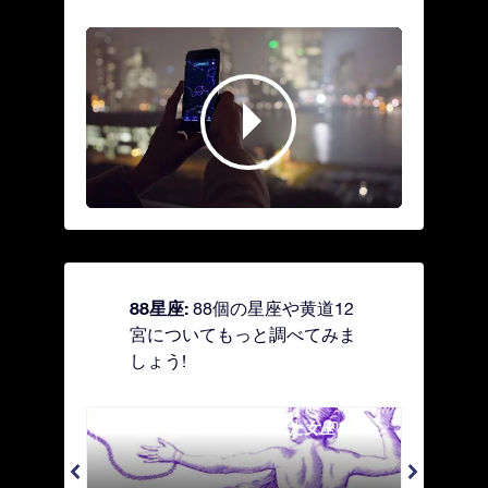
88星座:
88個の星座や黄道12
宮についてもっと調べてみま
しょう!
Andromeda - 鎖で縛られた女座
Antl