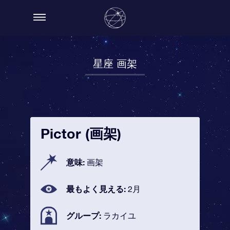
星座 画架
Pictor (画架)
意味:
画架
最もよく見える:
2月
グループ:
ラカイユ