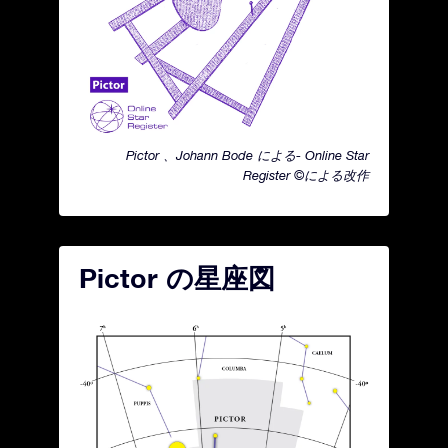
Pictor 、Johann Bode による- Online Star
Register ©による改作
Pictor の星座図