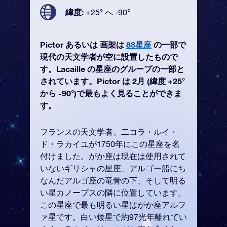
緯度:
+25° へ -90°
Pictor あるいは 画架は
88星座
の一部で
現代の天文学者が空に設置したもので
す。Lacaille の星座のグループの一部と
されています。Pictor は 2月 (緯度 +25°
から -90°)で最もよく見ることができま
す。
フランスの天文学者、二コラ・ルイ・
ド・ラカイユが1750年にこの星座を名
付けました。がか座は現在は使用されて
いないギリシャの星座、アルゴー船にち
なんだアルゴ座の竜骨の下、そして明る
い星カノープスの隣に位置しています。
この星座で最も明るい星はがか座アルフ
ァ星です。白い矮星で約97光年離れてい