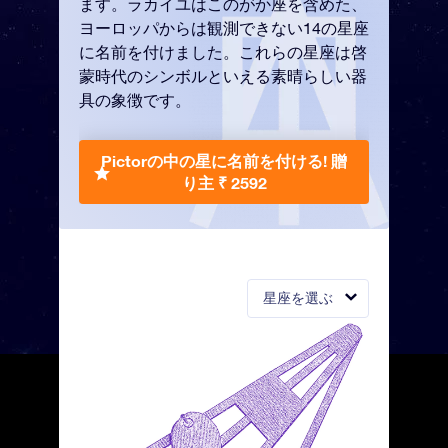
ます。ラカイユはこのがか座を含めた、
ヨーロッパからは観測できない14の星座
に名前を付けました。これらの星座は啓
蒙時代のシンボルといえる素晴らしい器
具の象徴です。
Pictorの中の星に名前を付ける!
贈
り主 ₹ 2592
星座を選ぶ