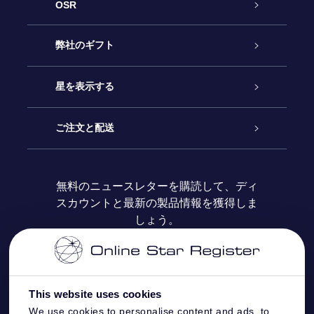
OSR
カスタマーサービス
弊社のギフト
お問い合わせ
Online Starギフト
星を表示する
ブログ
OSRギフトパック
星の登録
ご注文と配送
よくあるご質問
Super Star Gift
OSR Star Finderアプリ
カスタマーログイン
無料のニュースレターを購読して、ディ
スカウントと最新の製品情報を獲得しま
OSR ギフトカード
レビュー
カスタマイズされたStar Page
お支払いに関する情報
しょう。
法人ギフト
One Million Stars
配送に関する情報
OSR Starsaver
返品ポリシ
This website uses cookies
We use cookies to personalise content and ads, to