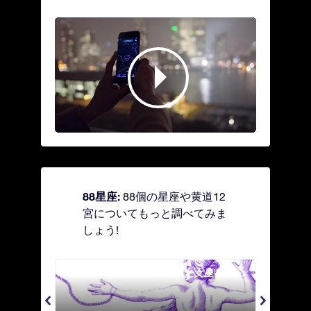
88星座:
88個の星座や黄道12
宮についてもっと調べてみま
しょう!
Andromeda - 鎖で縛られた女座
Antl