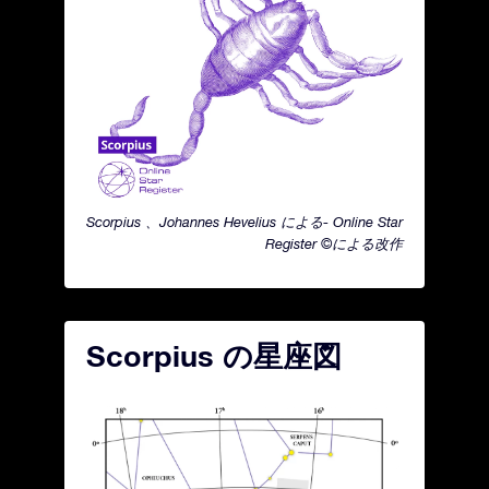
Scorpius 、Johannes Hevelius による- Online Star
Register ©による改作
Scorpius の星座図