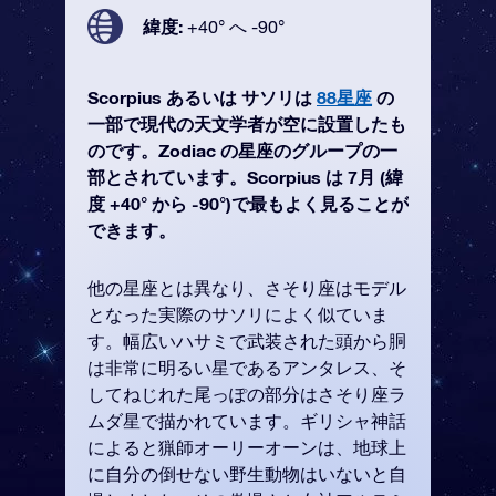
緯度:
+40° へ -90°
Scorpius あるいは サソリは
88星座
の
一部で現代の天文学者が空に設置したも
のです。Zodiac の星座のグループの一
部とされています。Scorpius は 7月 (緯
度 +40° から -90°)で最もよく見ることが
できます。
他の星座とは異なり、さそり座はモデル
となった実際のサソリによく似ていま
す。幅広いハサミで武装された頭から胴
は非常に明るい星であるアンタレス、そ
してねじれた尾っぽの部分はさそり座ラ
ムダ星で描かれています。ギリシャ神話
によると猟師オーリーオーンは、地球上
に自分の倒せない野生動物はいないと自