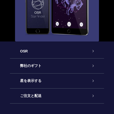
OSR
カスタマーサービス
弊社のギフト
お問い合わせ
Online Starギフト
星を表示する
ブログ
OSRギフトパック
星の登録
ご注文と配送
よくあるご質問
Super Star Gift
OSR Star Finderアプリ
カスタマーログイン