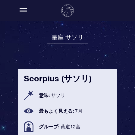
星座 サソリ
Scorpius (サソリ)
意味:
サソリ
最もよく見える:
7月
グループ:
黄道12宮