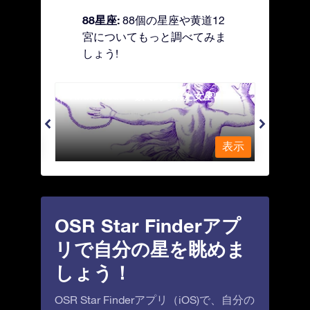
88星座:
88個の星座や黄道12
宮についてもっと調べてみま
しょう!
Andromeda - 鎖で縛られた女座
Antl
表示
表示
OSR Star Finderアプ
リで自分の星を眺めま
しょう！
OSR Star Finderアプリ（iOS)で、自分の