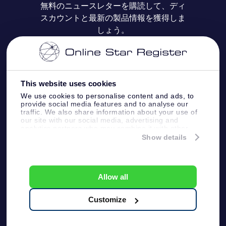
無料のニュースレターを購読して、ディ
スカウントと最新の製品情報を獲得しま
OSR ギフトカード
レビュー
カスタマイズされたStar Page
お支払いに関する情報
しょう。
法人ギフト
One Million Stars
配送に関する情報
OSR Starsaver
返品ポリシ
This website uses cookies
We use cookies to personalise content and ads, to
provide social media features and to analyse our
星間飛行VRアプリ
星座
traffic. We also share information about your use of
our site with our social media, advertising and
analytics partners who may combine it with other
information that you’ve provided to them or that
Show details
they’ve collected from your use of their services.
Online Star Register BV
- Laan van de Maagd
83, 7324 BT Apeldoorn, The Netherlands
カスタマーサービス:
help@osr.org
Allow all
KVK: 60333553, VAT: NL 8538.62.722B01
プレスページ
One Million Stars
Customize
一般利用規約
プライバシーポリシ
ー & 免責事項