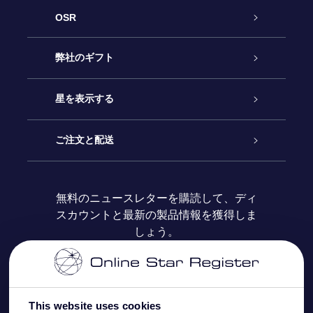
OSR
カスタマーサービス
弊社のギフト
お問い合わせ
Online Starギフト
星を表示する
ブログ
OSRギフトパック
星の登録
ご注文と配送
よくあるご質問
Super Star Gift
OSR Star Finderアプリ
カスタマーログイン
無料のニュースレターを購読して、ディ
スカウントと最新の製品情報を獲得しま
OSR ギフトカード
レビュー
カスタマイズされたStar Page
お支払いに関する情報
しょう。
法人ギフト
One Million Stars
配送に関する情報
OSR Starsaver
返品ポリシ
This website uses cookies