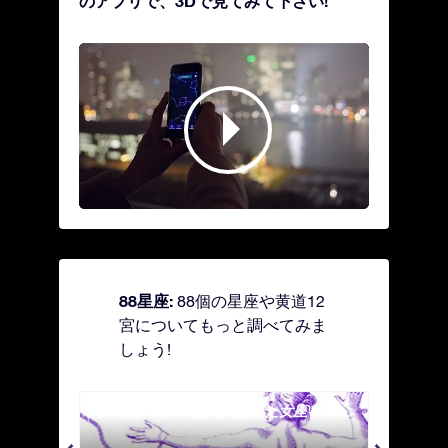
のアプリで、3Dで見てみて下さい!
88星座:
88個の星座や黄道12
宮についてもっと調べてみま
しょう!
Andromeda - 鎖で縛られた女座
Antl