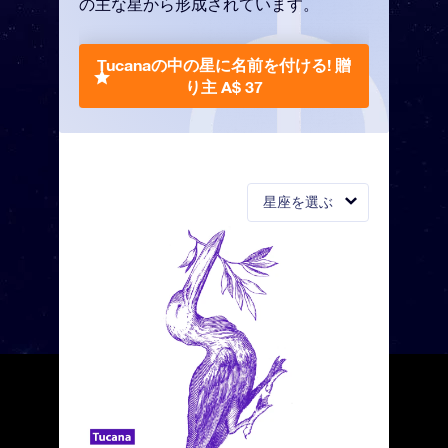
の主な星から形成されています。
Tucanaの中の星に名前を付ける!
贈
り主 A$ 37
星座を選ぶ