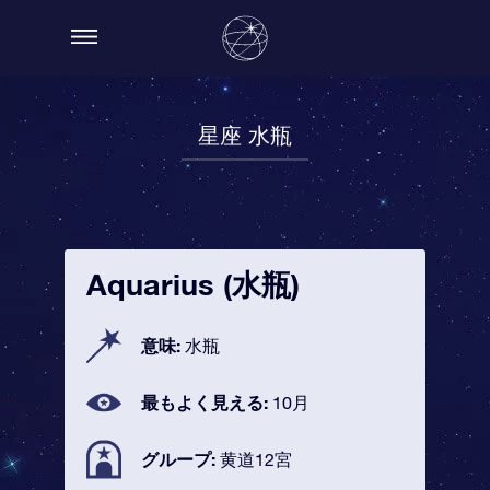
星座 水瓶
Aquarius (水瓶)
意味:
水瓶
最もよく見える:
10月
グループ:
黄道12宮