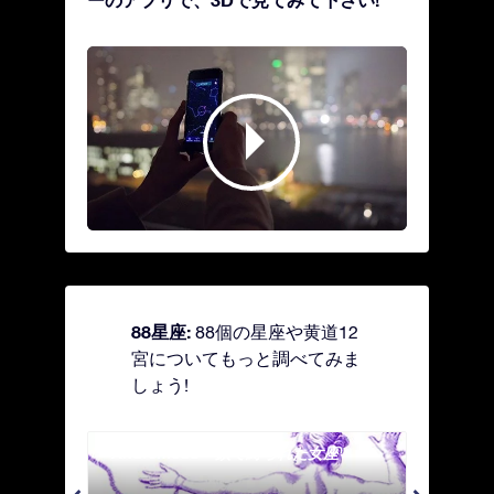
88星座:
88個の星座や黄道12
宮についてもっと調べてみま
しょう!
Andromeda - 鎖で縛られた女座
Antl