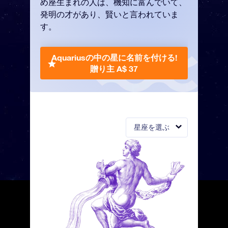
め座生まれの人は、機知に富んでいて、
発明の才があり、賢いと言われていま
す。
Aquariusの中の星に名前を付ける!
贈り主 A$ 37
星座を選ぶ