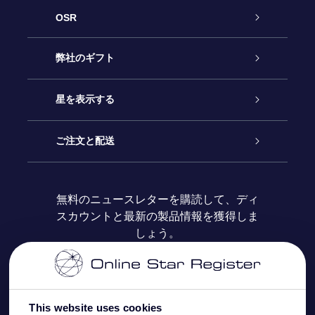
OSR
カスタマーサービス
弊社のギフト
お問い合わせ
Online Starギフト
星を表示する
ブログ
OSRギフトパック
星の登録
ご注文と配送
よくあるご質問
Super Star Gift
OSR Star Finderアプリ
カスタマーログイン
無料のニュースレターを購読して、ディ
スカウントと最新の製品情報を獲得しま
OSR ギフトカード
レビュー
カスタマイズされたStar Page
お支払いに関する情報
しょう。
法人ギフト
One Million Stars
配送に関する情報
OSR Starsaver
返品ポリシ
This website uses cookies