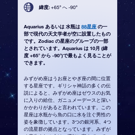
緯度:
+65° へ -90°
Aquarius あるいは 水瓶は
88星座
の一
部で現代の天文学者が空に設置したもの
です。Zodiac の星座のグループの一部
とされています。Aquarius は 10月 (緯
度 +65° から -90°)で最もよく見ることが
できます。
みずがめ座はうお座とやぎ座の間に位置
する星座です。ギリシャ神話の多くの伝
説によると、みずがめ座はゼウスのお気
に入りの給仕、ガニュメーデースと深い
かかわりがあると言われています。この
星座は水瓶から魚の口に水を注ぐ男性の
姿を象徴しています。3つの銀河系、4つ
の流星群の拠点となっています。みずが