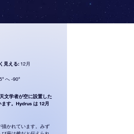
く見える:
12月
5° へ -90°
天文学者が空に設置した
。Hydrus は 12月
。
が描かれています。みず
へび座は雌だと伝えられ