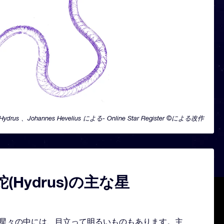
Hydrus 、Johannes Hevelius による- Online Star Register ©による改作
(Hydrus)の主な星
形どる星々の中には、目立って明るいものもあります。主