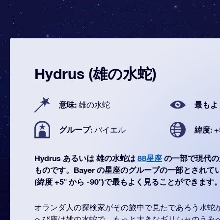
Hydrus (雄の水蛇)
意味:
最もよ
雄の水蛇
グループ:
緯度:
バイエル
+
Hydrus あるいは 雄の水蛇は
88星座
の一部で現代の
ものです。Bayer の星座のグループの一部とされています
(緯度 +5° から -90°)で最もよく見ることができます
オランダ人の探検家がその旅中で見たであろう水蛇
へび座は雄の水蛇で、もっと大きなギリシャのうみ