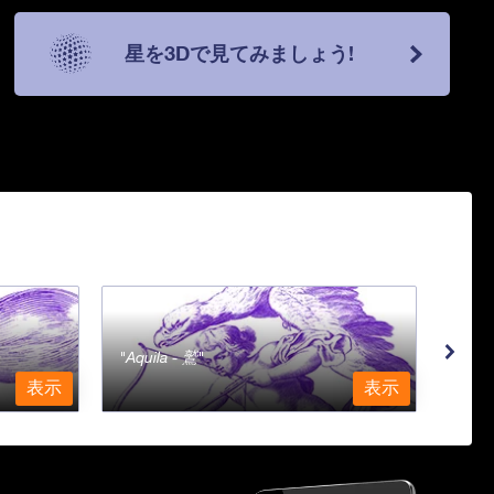
星を3Dで見てみましょう!
Aquila - 鷲
Aqu
表示
表示