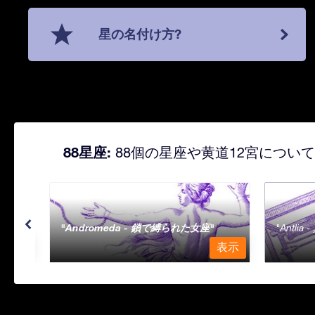
星の名付け方?
88星座:
88個の星座や黄道12宮につい
Andromeda - 鎖で縛られた女座
Antli
表示
表示