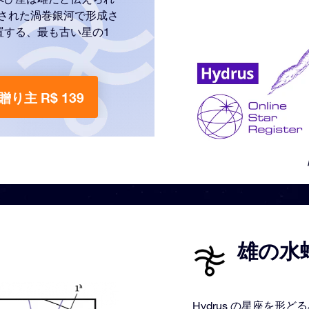
見された渦巻銀河で形成さ
置する、最も古い星の1
贈り主 R$ 139
雄の水蛇
Hydrus の星座を