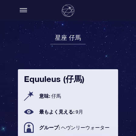
星座 仔馬
Equuleus (仔馬)
意味:
仔馬
最もよく見える:
9月
グループ:
ヘヴンリーウォーター