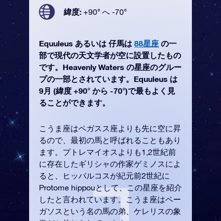
緯度:
+90° へ -70°
Equuleus あるいは 仔馬は
88星座
の一
部で現代の天文学者が空に設置したもの
です。Heavenly Waters の星座のグルー
プの一部とされています。Equuleus は
9月 (緯度 +90° から -70°)で最もよく見
ることができます。
こうま座はペガスス座よりも先に空に昇
るので、最初の馬と呼ばれることもあり
ます。プトレマイオスよりも1,2世紀前
に存在したギリシャの作家ゲミノスによ
ると、ヒッパルコスが紀元前2世紀に
Protome hippouとして、この星座を紹介
したと言われています。こうま座はペー
ガソスという名の馬の弟、ケレリスの象