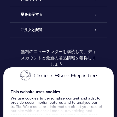
お問い合わせ
Online Starギフト
星を表示する
ブログ
OSRギフトパック
星の登録
ご注文と配送
よくあるご質問
Super Star Gift
OSR Star Finderアプリ
カスタマーログイン
無料のニュースレターを購読して、ディ
スカウントと最新の製品情報を獲得しま
OSR ギフトカード
レビュー
カスタマイズされたStar Page
お支払いに関する情報
しょう。
法人ギフト
One Million Stars
配送に関する情報
OSR Starsaver
返品ポリシ
This website uses cookies
We use cookies to personalise content and ads, to
provide social media features and to analyse our
星間飛行VRアプリ
星座
traffic. We also share information about your use of
our site with our social media, advertising and
analytics partners who may combine it with other