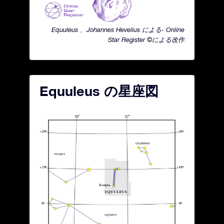
Equuleus 、Johannes Hevelius による- Online
Star Register ©による改作
Equuleus の星座図