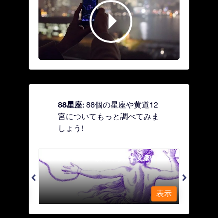
88星座:
88個の星座や黄道12
宮についてもっと調べてみま
しょう!
Andromeda - 鎖で縛られた女座
Antl
表示
表示