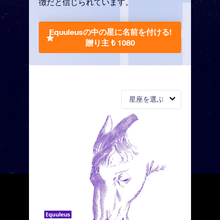
徴だと信じられています。
Equuleusの中の星に名前を付ける!
贈り主 ₺ 1080
星座を選ぶ