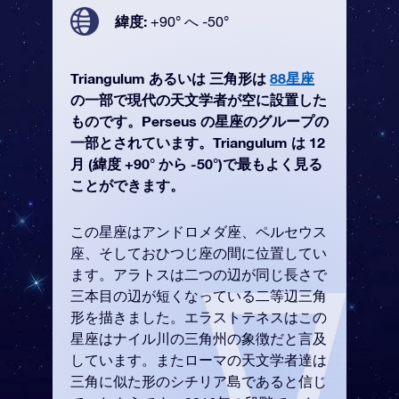
緯度:
+90° へ -50°
Triangulum あるいは 三角形は
88星座
の一部で現代の天文学者が空に設置した
ものです。Perseus の星座のグループの
一部とされています。Triangulum は 12
月 (緯度 +90° から -50°)で最もよく見る
ことができます。
この星座はアンドロメダ座、ペルセウス
座、そしておひつじ座の間に位置してい
ます。アラトスは二つの辺が同じ長さで
三本目の辺が短くなっている二等辺三角
形を描きました。エラストテネスはこの
星座はナイル川の三角州の象徴だと言及
しています。またローマの天文学者達は
三角に似た形のシチリア島であると信じ