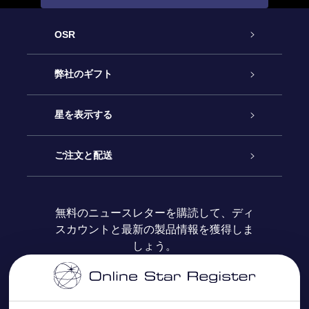
OSR
カスタマーサービス
弊社のギフト
お問い合わせ
Online Starギフト
星を表示する
ブログ
OSRギフトパック
星の登録
ご注文と配送
よくあるご質問
Super Star Gift
OSR Star Finderアプリ
カスタマーログイン
無料のニュースレターを購読して、ディ
スカウントと最新の製品情報を獲得しま
OSR ギフトカード
レビュー
カスタマイズされたStar Page
お支払いに関する情報
しょう。
法人ギフト
One Million Stars
配送に関する情報