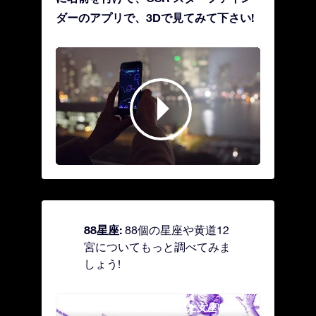
ダーのアプリで、3Dで見てみて下さい!
88星座:
88個の星座や黄道12
宮についてもっと調べてみま
しょう!
Andromeda - 鎖で縛られた女座
Antl