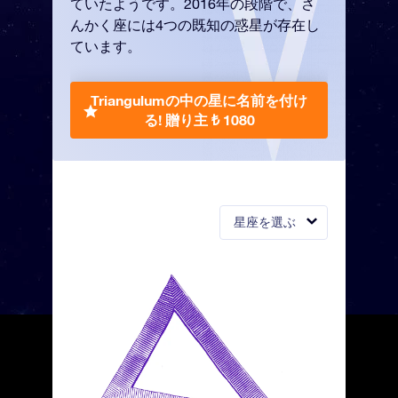
ていたようです。2016年の段階で、さ
んかく座には4つの既知の惑星が存在し
ています。
Triangulumの中の星に名前を付け
る!
贈り主 ₺ 1080
星座を選ぶ