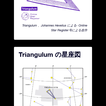
Triangulum 、Johannes Hevelius による- Online
Star Register ©による改作
Triangulum の星座図