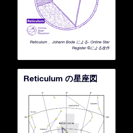
Reticulum 、Johann Bode による- Online Star
Register ©による改作
Reticulum の星座図