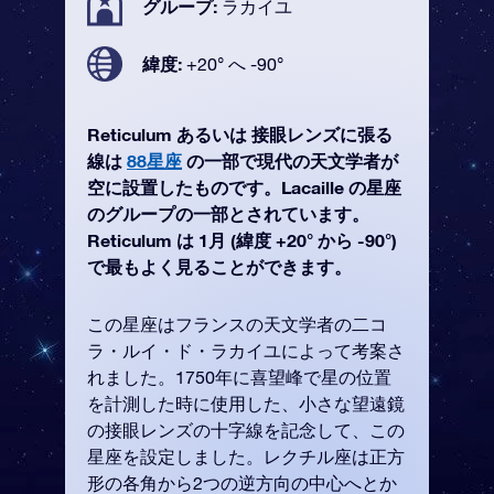
グループ:
ラカイユ
緯度:
+20° へ -90°
Reticulum あるいは 接眼レンズに張る
線は
88星座
の一部で現代の天文学者が
空に設置したものです。Lacaille の星座
のグループの一部とされています。
Reticulum は 1月 (緯度 +20° から -90°)
で最もよく見ることができます。
この星座はフランスの天文学者の二コ
ラ・ルイ・ド・ラカイユによって考案さ
れました。1750年に喜望峰で星の位置
を計測した時に使用した、小さな望遠鏡
の接眼レンズの十字線を記念して、この
星座を設定しました。レクチル座は正方
形の各角から2つの逆方向の中心へとか