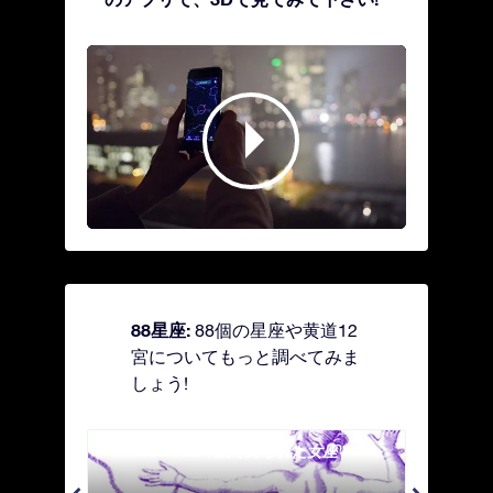
88星座:
88個の星座や黄道12
宮についてもっと調べてみま
しょう!
Andromeda - 鎖で縛られた女座
Antl