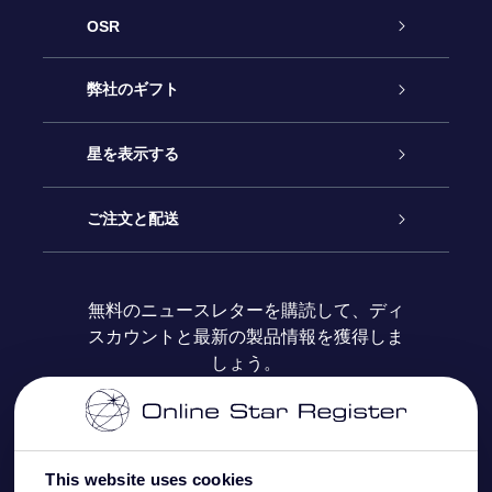
OSR
カスタマーサービス
弊社のギフト
お問い合わせ
Online Starギフト
星を表示する
ブログ
OSRギフトパック
星の登録
ご注文と配送
よくあるご質問
Super Star Gift
OSR Star Finderアプリ
カスタマーログイン
無料のニュースレターを購読して、ディ
スカウントと最新の製品情報を獲得しま
OSR ギフトカード
レビュー
カスタマイズされたStar Page
お支払いに関する情報
しょう。
法人ギフト
One Million Stars
配送に関する情報
OSR Starsaver
返品ポリシ
This website uses cookies