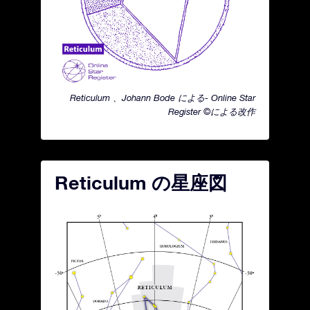
Reticulum 、Johann Bode による- Online Star
Register ©による改作
Reticulum の星座図