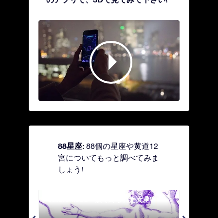
88星座:
88個の星座や黄道12
宮についてもっと調べてみま
しょう!
Andromeda - 鎖で縛られた女座
Antl