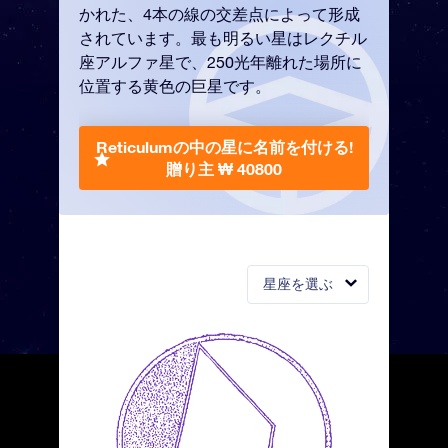
かれた、4本の線の交差点によって形成
されています。最も明るい星はレクチル
座アルファ星で、250光年離れた場所に
位置する黄色の巨星です。
Reticulumの中の星に名前を付ける!
贈り主 ₩ 40800
星座を選ぶ