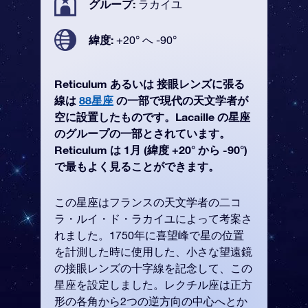
グループ:
ラカイユ
緯度:
+20° へ -90°
Reticulum あるいは 接眼レンズに張る
線は
88星座
の一部で現代の天文学者が
空に設置したものです。Lacaille の星座
のグループの一部とされています。
Reticulum は 1月 (緯度 +20° から -90°)
で最もよく見ることができます。
この星座はフランスの天文学者の二コ
ラ・ルイ・ド・ラカイユによって考案さ
れました。1750年に喜望峰で星の位置
を計測した時に使用した、小さな望遠鏡
の接眼レンズの十字線を記念して、この
星座を設定しました。レクチル座は正方
形の各角から2つの逆方向の中心へとか