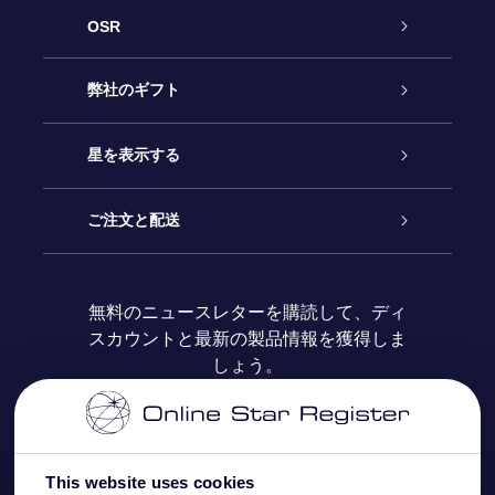
OSR
カスタマーサービス
弊社のギフト
お問い合わせ
Online Starギフト
星を表示する
ブログ
OSRギフトパック
星の登録
ご注文と配送
よくあるご質問
Super Star Gift
OSR Star Finderアプリ
カスタマーログイン
無料のニュースレターを購読して、ディ
スカウントと最新の製品情報を獲得しま
OSR ギフトカード
レビュー
カスタマイズされたStar Page
お支払いに関する情報
しょう。
法人ギフト
One Million Stars
配送に関する情報
OSR Starsaver
返品ポリシ
This website uses cookies