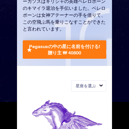
ーガソスはギリシャの英雄ベレロポーン
のキマイラ退治を手伝いました。ベレロ
ポーンは女神アテーナーの手を借りて、
この空飛ぶ馬を乗りこなすことができた
と言われています。
Pegasusの中の星に名前を付ける!
贈り主 ₩ 40800
星座を選ぶ