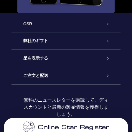
OSR
カスタマーサービス
弊社のギフト
お問い合わせ
Online Starギフト
星を表示する
ブログ
OSRギフトパック
星の登録
ご注文と配送
よくあるご質問
Super Star Gift
OSR Star Finderアプリ
カスタマーログイン
無料のニュースレターを購読して、ディ
スカウントと最新の製品情報を獲得しま
OSR ギフトカード
レビュー
カスタマイズされたStar Page
お支払いに関する情報
しょう。
法人ギフト
One Million Stars
配送に関する情報