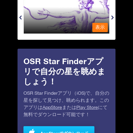
Andromeda - 鎖で縛られた女座
Antl
表示
表示
OSR Star Finderアプ
リで自分の星を眺めま
しょう！
OSR Star Finderアプリ（iOS)で、自分の
星を探して見つけ、眺められます。この
アプリは
AppStore
または
Play Store
にて
無料でダウンロード可能です！